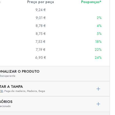
e
Preço por peça
Poupanças*
9,24 €
9,01 €
2%
er
as
8,78 €
4%
o
8,75 €
5%
7,53 €
18%
s
7,19 €
22%
6,95 €
24%
ONALIZAR O PRODUTO
Transparente
TAR A TAMPA
10
, Pega de madeira, Madeira, Bege
SÓRIOS
ecionado