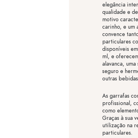
elegância int
qualidade e de
motivo caract
carinho, e um 
convence tanto
particulares c
disponíveis em
ml, e oferece
alavanca, uma
seguro e hermé
outras bebidas
As garrafas co
profissional,
como elemento
Graças à sua v
utilização na 
particulares.