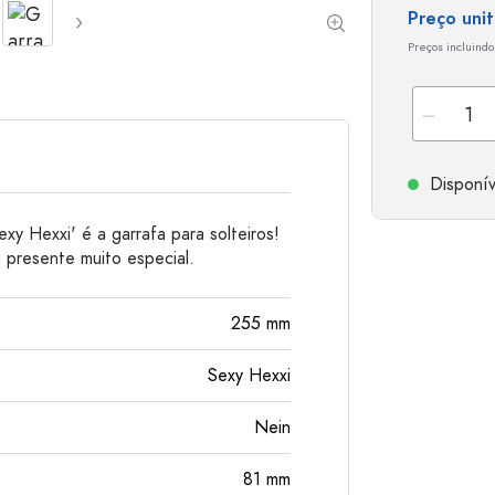
Preço uni
Garrafas de alumínio
Preços incluindo
Disponív
exy Hexxi' é a garrafa para solteiros!
 presente muito especial.
255
mm
Sexy Hexxi
Nein
81
mm