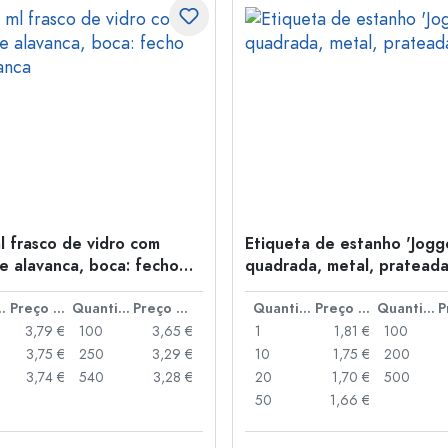
l frasco de vidro com
Etiqueta de estanho 'Jogge
e alavanca, boca: fecho
quadrada, metal, pratead
anca
idade
Preço por peça
Quantidade
Preço por peça
Quantidade
Preço por peça
Quantidade
3,79 €
100
3,65 €
1
1,81 €
100
3,75 €
250
3,29 €
10
1,75 €
200
3,74 €
540
3,28 €
20
1,70 €
500
50
1,66 €