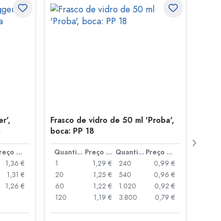
r',
Frasco de vidro de 50 ml 'Proba',
Tamp
a
boca: PP 18
para
Preço por peça
Quantidade
Preço por peça
Quantidade
Preço por peça
1,36 €
1
1,29 €
240
0,99 €
1
1,31 €
20
1,25 €
540
0,96 €
20
1,26 €
60
1,22 €
1.020
0,92 €
50
120
1,19 €
3.800
0,79 €
100