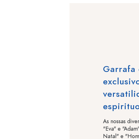
Garrafa 
exclusiv
versatil
espiritu
As nossas dive
"Eva" e "Adam"
Natal" e "Hom