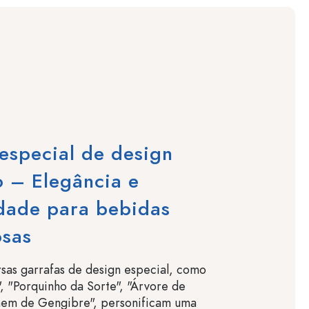
especial de design
o – Elegância e
idade para bebidas
osas
rsas garrafas de design especial, como
, "Porquinho da Sorte", "Árvore de
em de Gengibre", personificam uma