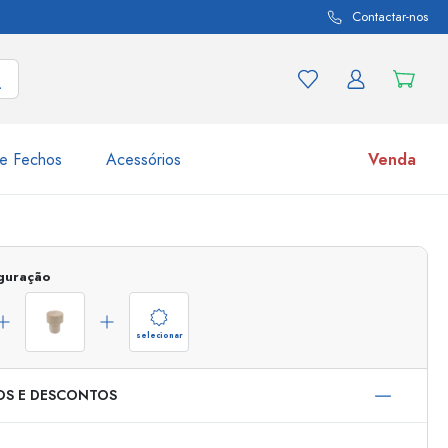
Contactar-nos
e Fechos
Acessórios
Venda
variações de produtos
Frascos
iguração
Descubra agora
Compre agora
selecionar
OS E DESCONTOS
s