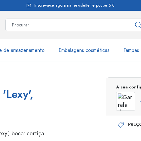
Inscreva-se agora na newsletter e poupe 5 €
te de armazenamento
Embalagens cosméticas
Tampas 
as
Mais de 2.500 produtos e 
A sua conf
'Lexy',
Garrafas Estal
PREÇ
Garrafas dispensadoras
Dispensadores Airles
ica
Frascos de pulverização
Frascos com roll-on