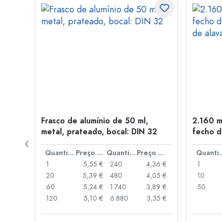
tal,
Frasco de alumínio de 50 ml,
2.160 m
metal, prateado, bocal: DIN 32
fecho d
de alav
Preço por peça
Quantidade
Preço por peça
Quantidade
Preço por peça
Quant
,06 €
1
5,55 €
240
4,36 €
1
,05 €
20
5,39 €
480
4,05 €
10
,04 €
60
5,24 €
1.740
3,89 €
50
,03 €
120
5,10 €
6.880
3,35 €