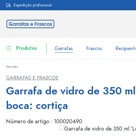
Expedição profissional
pesquisa
Saltar para a navegação principal
Produtos
Garrafas
Frascos
Recipien
Garrafas
Garrafas
Ir para categoria Garraf
GARRAFAS E FRASCOS
Frascos
Garrafa de vidro de 350 ml 
Garrafas por marca
Garrafas WECK
Recipiente de armazenamento
boca: cortiça
Louça de mesa
Garrafas por função
Número de artigo :
100020490
Frascos conta-gotas
Embalagens cosméticas
Garrafas com tampa mecân