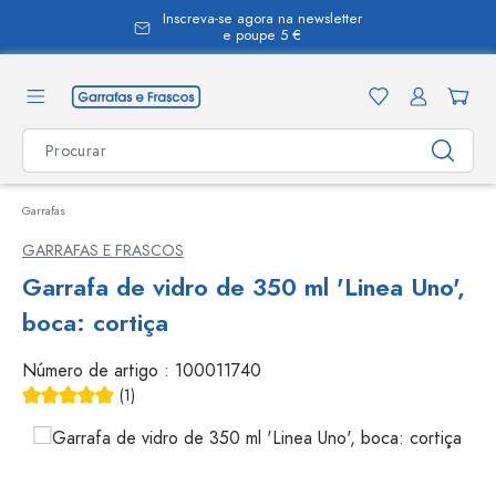
Inscreva-se agora na newsletter
eúdo principal
e poupe 5 €
Garrafas
GARRAFAS E FRASCOS
Garrafa de vidro de 350 ml 'Linea Uno',
boca: cortiça
Número de artigo :
100011740
(1)
Classificação média de 5 de 5 estrelas