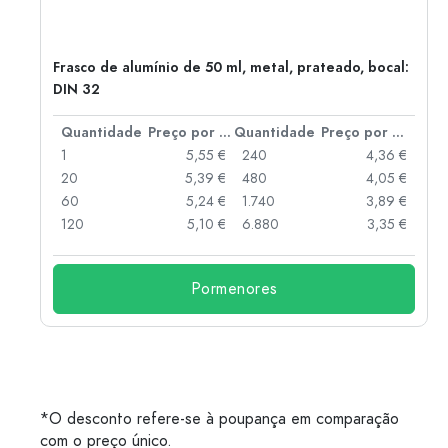
Frasco de alumínio de 50 ml, metal, prateado, bocal:
DIN 32
 por peça
Quantidade
Preço por peça
Quantidade
Preço por peça
 €
1
5,55 €
240
4,36 €
 €
20
5,39 €
480
4,05 €
 €
60
5,24 €
1.740
3,89 €
 €
120
5,10 €
6.880
3,35 €
Pormenores
*O desconto refere-se à poupança em comparação
com o preço único.