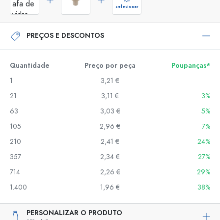
selecionar
PREÇOS E DESCONTOS
Quantidade
Preço por peça
Poupanças*
1
3,21 €
21
3,11 €
3%
63
3,03 €
5%
105
2,96 €
7%
210
2,41 €
24%
357
2,34 €
27%
714
2,26 €
29%
1.400
1,96 €
38%
PERSONALIZAR O PRODUTO