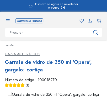
Inscreva-se agora na newsletter
eúdo principal
e poupe 5 €
Garrafas
GARRAFAS E FRASCOS
Garrafa de vidro de 350 ml 'Opera',
gargalo: cortiça
Número de artigo :
100018270
(1)
Classificação média de 5 de 5 estrelas