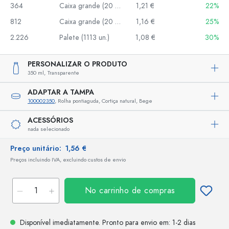
364
Caixa grande (20 un.)
1,21 €
22%
812
Caixa grande (20 un.)
1,16 €
25%
2.226
Palete (1113 un.)
1,08 €
30%
PERSONALIZAR O PRODUTO
350 ml,
Transparente
ADAPTAR A TAMPA
100002350
, Rolha pontiaguda, Cortiça natural, Bege
ACESSÓRIOS
nada selecionado
Preço unitário:
1,56 €
Preços incluindo IVA, excluindo custos de envio
No carrinho de compras
Disponível imediatamente.
Pronto para envio
em: 1-2 dias