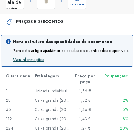
selecionar
PREÇOS E DESCONTOS
Nova estrutura das quantidades de encomenda
Para este artigo ajustámos as escalas de quantidades disponíveis.
Mais informações
Quantidade
Embalagem
Preço por
Poupanças*
peça
1
Unidade individual
1,56 €
28
Caixa grande (20 un.)
1,52 €
2%
56
Caixa grande (20 un.)
1,46 €
6%
112
Caixa grande (20 un.)
1,43 €
8%
224
Caixa grande (20 un.)
1,24 €
20%