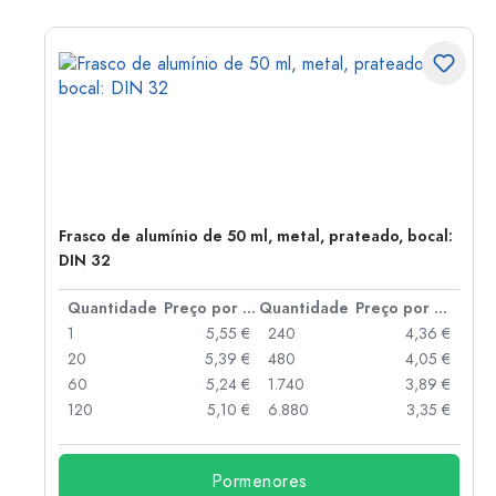
Frasco de alumínio de 50 ml, metal, prateado, bocal:
DIN 32
 por peça
Quantidade
Preço por peça
Quantidade
Preço por peça
 €
1
5,55 €
240
4,36 €
 €
20
5,39 €
480
4,05 €
 €
60
5,24 €
1.740
3,89 €
 €
120
5,10 €
6.880
3,35 €
Pormenores