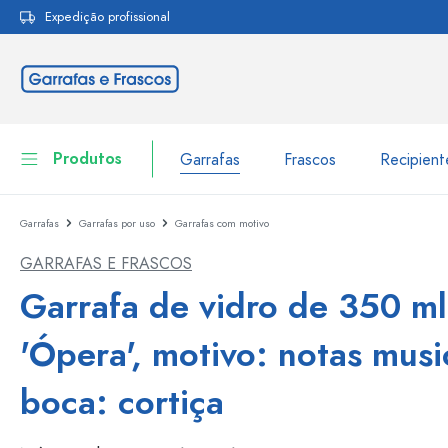
Expedição profissional
pesquisa
Saltar para a navegação principal
Produtos
Garrafas
Frascos
Recipien
Garrafas
Garrafas por uso
Garrafas com motivo
Garrafas
Ir para categoria Garraf
GARRAFAS E FRASCOS
Frascos
Garrafas por marca
Garrafa de vidro de 350 ml
Garrafas WECK
Recipiente de armazenamento
'Ópera', motivo: notas musi
Louça de mesa
Garrafas por função
boca: cortiça
Frascos conta-gotas
Embalagens cosméticas
Garrafas com tampa mecân