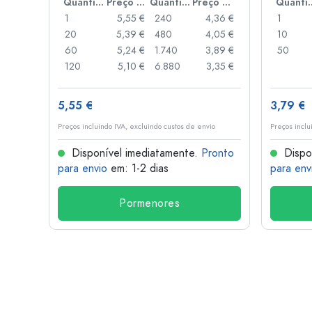
Preço por peça
Quantidade
Preço por peça
Quantidade
Preço por peça
Quant
,93 €
1
5,55 €
240
4,36 €
1
,88 €
20
5,39 €
480
4,05 €
10
,85 €
60
5,24 €
1.740
3,89 €
50
,74 €
120
5,10 €
6.880
3,35 €
5,55 €
3,79 €
o
Preços incluindo IVA, excluindo custos de envio
Preços inclu
onto
Disponível imediatamente.
Pronto
Dispo
para envio
em: 1-2 dias
para env
Pormenores