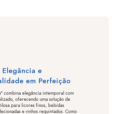
 Elegância e
alidade em Perfeição
a" combina elegância intemporal com
alizado, oferecendo uma solução de
losa para licores finos, bebidas
elecionadas e vinhos requintados. Como