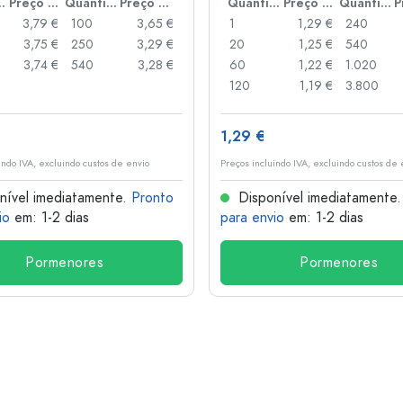
idade
Preço por peça
Quantidade
Preço por peça
Quantidade
Preço por peça
Quantidade
3,79 €
100
3,65 €
1
1,29 €
240
3,75 €
250
3,29 €
20
1,25 €
540
3,74 €
540
3,28 €
60
1,22 €
1.020
120
1,19 €
3.800
1,29 €
indo IVA, excluindo custos de envio
Preços incluindo IVA, excluindo custos de 
nível imediatamente.
Pronto
Disponível imediatamente
io
em: 1-2 dias
para envio
em: 1-2 dias
Pormenores
Pormenores