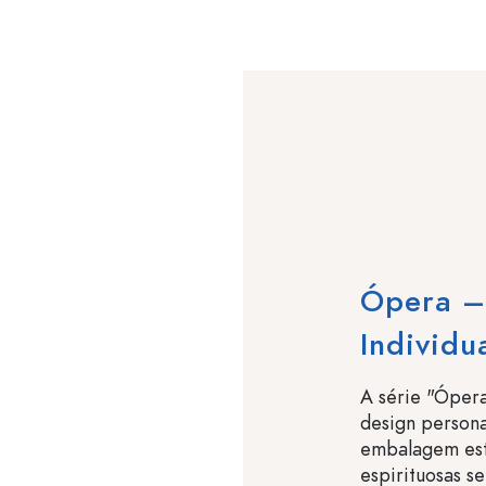
Ópera –
Individu
A série "Óper
design person
embalagem esti
espirituosas s