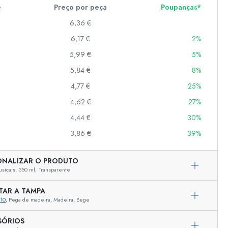
e
Preço por peça
Poupanças*
6,36 €
er
6,17 €
2%
as
5,99 €
5%
o
5,84 €
8%
4,77 €
25%
s
4,62 €
27%
4,44 €
30%
3,86 €
39%
ONALIZAR O PRODUTO
sicais,
350 ml,
Transparente
TAR A TAMPA
10
, Pega de madeira, Madeira, Bege
SÓRIOS
Representação exemplar