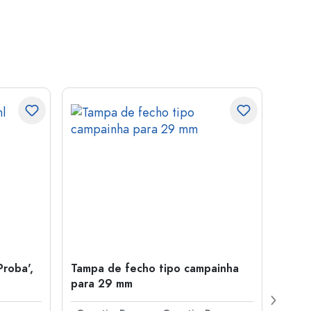
Proba',
Tampa de fecho tipo campainha
Garra
para 29 mm
Juice
boca