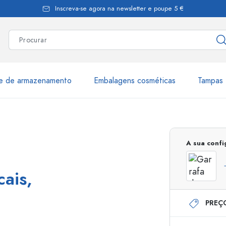
Inscreva-se agora na newsletter e poupe 5 €
te de armazenamento
Embalagens cosméticas
Tampas 
as
Mais de 2.500 produtos e 
A sua conf
Garrafas Estal
cais,
PREÇ
Garrafas dispensadoras
Dispensadores Airles
ica
Frascos de pulverização
Frascos com roll-on