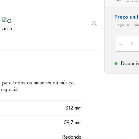
nada sel
Garrafas de alumínio
Preço uni
Preços incluindo
Disponív
 para todos os amantes da música,
 especial.
312
mm
59,7
mm
Redondo