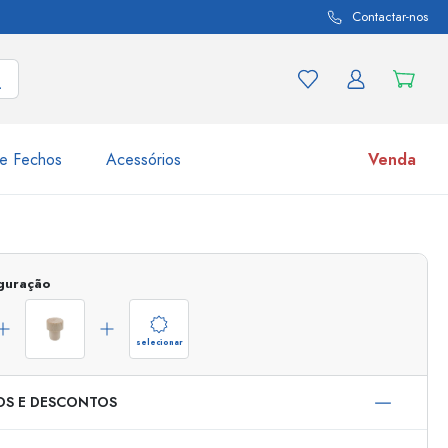
Contactar-nos
e Fechos
Acessórios
Venda
variações de produtos
Frascos
Descubra agora
iguração
Compre agora
selecionar
OS E DESCONTOS
s