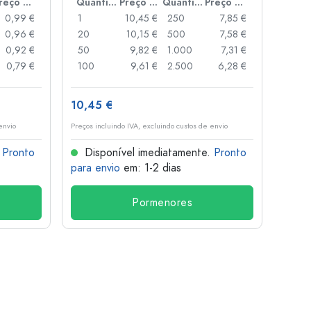
Preço por peça
Quantidade
Preço por peça
Quantidade
Preço por peça
0,99 €
1
10,45 €
250
7,85 €
1
0,96 €
20
10,15 €
500
7,58 €
24
0,92 €
50
9,82 €
1.000
7,31 €
72
0,79 €
100
9,61 €
2.500
6,28 €
120
10,45 €
1,36 
envio
Preços incluindo IVA, excluindo custos de envio
Preços i
.
Pronto
Disponível imediatamente.
Pronto
Dis
para envio
em: 1-2 dias
para 
Pormenores