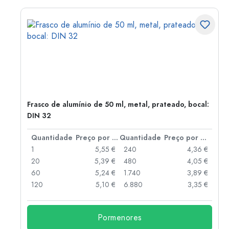
Frasco de alumínio de 50 ml, metal, prateado, bocal:
DIN 32
 por peça
Quantidade
Preço por peça
Quantidade
Preço por peça
 €
1
5,55 €
240
4,36 €
 €
20
5,39 €
480
4,05 €
 €
60
5,24 €
1.740
3,89 €
 €
120
5,10 €
6.880
3,35 €
Pormenores