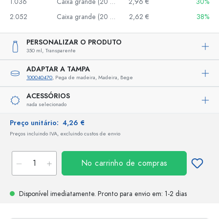
1.036
Caixa grande (20 un.)
2,96 €
30%
2.052
Caixa grande (20 un.)
2,62 €
38%
PERSONALIZAR O PRODUTO
350 ml,
Transparente
ADAPTAR A TAMPA
100040470
, Pega de madeira, Madeira, Bege
ACESSÓRIOS
nada selecionado
Preço unitário:
4,26 €
Preços incluindo IVA, excluindo custos de envio
No carrinho de compras
Disponível imediatamente.
Pronto para envio
em: 1-2 dias