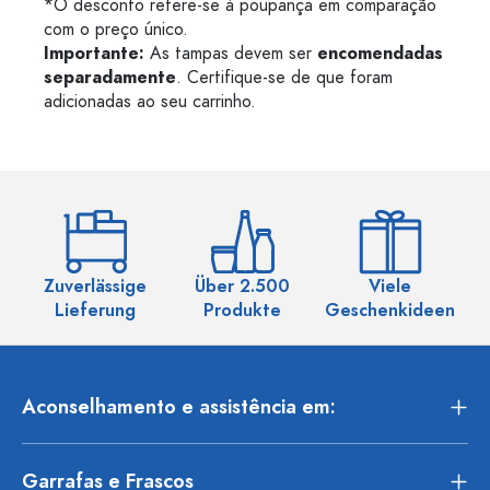
*O desconto refere-se à poupança em comparação
com o preço único.
Importante:
As tampas devem ser
encomendadas
separadamente
. Certifique-se de que foram
adicionadas ao seu carrinho.
Zuverlässige
Über 2.500
Viele
Ü
Lieferung
Produkte
Geschenkideen
Aconselhamento e assistência em:
Garrafas e Frascos