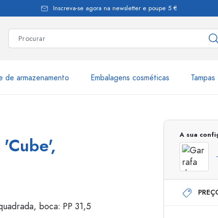
Inscreva-se agora na newsletter e poupe 5 €
te de armazenamento
Embalagens cosméticas
Tampas 
as
Mais de 2.500 produtos e 
A sua conf
 'Cube',
Garrafas Estal
PREÇ
Garrafas dispensadoras
Dispensadores Airles
ica
Frascos de pulverização
Frascos com roll-on