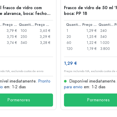
l frasco de vidro com
Frasco de vidro de 50 ml '
e alavanca, boca: fecho
boca: PP 18
anca
idade
Preço por peça
Quantidade
Preço por peça
Quantidade
Preço por peça
Quantidade
3,79 €
100
3,65 €
1
1,29 €
240
3,75 €
250
3,29 €
20
1,25 €
540
3,74 €
540
3,28 €
60
1,22 €
1.020
120
1,19 €
3.800
1,29 €
indo IVA, excluindo custos de envio
Preços incluindo IVA, excluindo custos de 
nível imediatamente.
Pronto
Disponível imediatamente
io
em: 1-2 dias
para envio
em: 1-2 dias
Pormenores
Pormenores