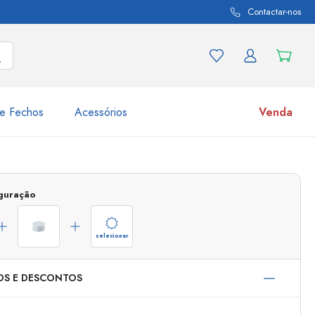
Contactar-nos
e Fechos
Acessórios
Venda
variações de produtos
Frascos
iguração
Descubra agora
Compre agora
selecionar
OS E DESCONTOS
s