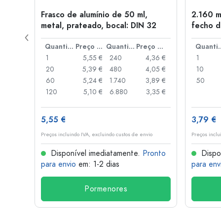
Frasco de alumínio de 50 ml,
2.160 m
a: PP
metal, prateado, bocal: DIN 32
fecho d
de alav
Preço por peça
Quantidade
Preço por peça
Quantidade
Preço por peça
Quant
,93 €
1
5,55 €
240
4,36 €
1
,88 €
20
5,39 €
480
4,05 €
10
,85 €
60
5,24 €
1.740
3,89 €
50
,74 €
120
5,10 €
6.880
3,35 €
5,55 €
3,79 €
o
Preços incluindo IVA, excluindo custos de envio
Preços inclu
onto
Disponível imediatamente.
Pronto
Dispo
para envio
em: 1-2 dias
para env
Pormenores