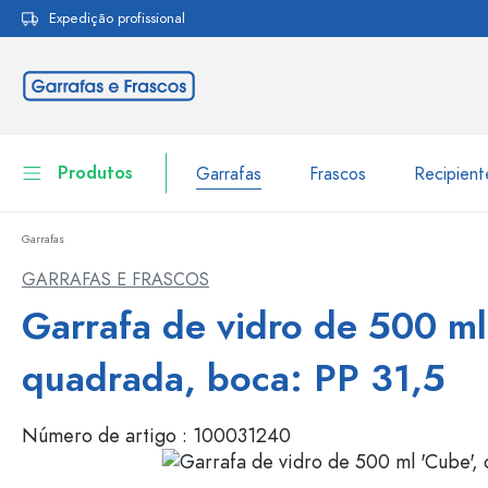
Expedição profissional
pesquisa
Saltar para a navegação principal
Produtos
Garrafas
Frascos
Recipien
Garrafas
Garrafas
Ir para categoria Garraf
GARRAFAS E FRASCOS
Frascos
Garrafa de vidro de 500 ml
Garrafas por marca
Garrafas WECK
Recipiente de armazenamento
quadrada, boca: PP 31,5
Louça de mesa
Garrafas por função
Número de artigo :
100031240
Frascos conta-gotas
Embalagens cosméticas
Garrafas com tampa mecân