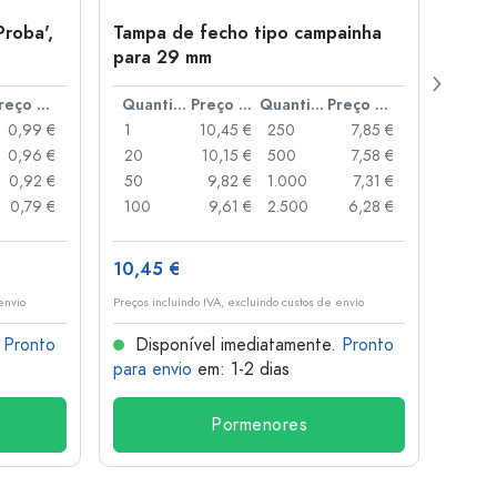
Proba',
Tampa de fecho tipo campainha
Garra
para 29 mm
Juice
boca
Preço por peça
Quantidade
Preço por peça
Quantidade
Preço por peça
0,99 €
1
10,45 €
250
7,85 €
1
0,96 €
20
10,15 €
500
7,58 €
24
0,92 €
50
9,82 €
1.000
7,31 €
72
0,79 €
100
9,61 €
2.500
6,28 €
120
10,45 €
1,36 
envio
Preços incluindo IVA, excluindo custos de envio
Preços i
.
Pronto
Disponível imediatamente.
Pronto
Dis
para envio
em: 1-2 dias
para 
Pormenores