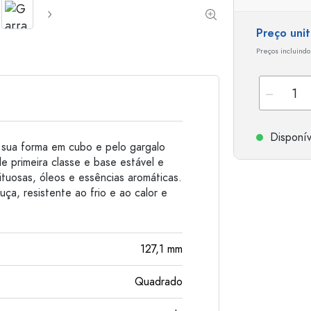
Garrafas de alumínio
Preço uni
Preços incluindo
Disponív
a sua forma em cubo e pelo gargalo
 primeira classe e base estável e
rituosas, óleos e essências aromáticas.
uça, resistente ao frio e ao calor e
127,1
mm
Quadrado