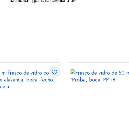
Baumbach,
gpsr@flaschenland.de