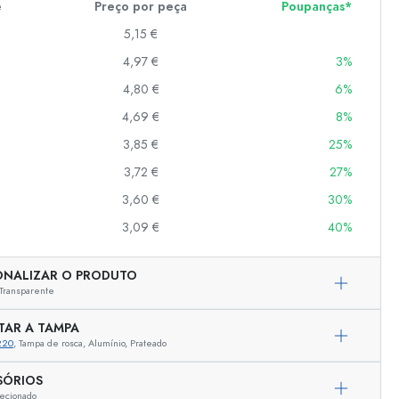
e
Preço por peça
Poupanças*
5,15 €
4,97 €
3%
er
as
4,80 €
6%
o
4,69 €
8%
3,85 €
25%
s
3,72 €
27%
3,60 €
30%
3,09 €
40%
ONALIZAR O PRODUTO
Transparente
TAR A TAMPA
220
, Tampa de rosca, Alumínio, Prateado
SÓRIOS
ecionado