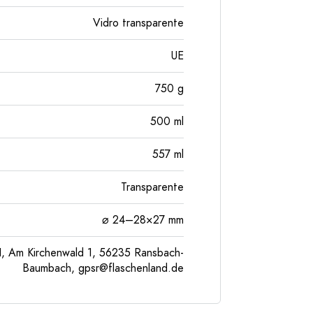
Vidro transparente
UE
750
g
500
ml
557
ml
Transparente
⌀ 24–28×27 mm
, Am Kirchenwald 1, 56235 Ransbach-
Baumbach,
gpsr@flaschenland.de