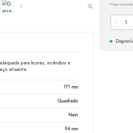
Preços incluindo
Garrafas de alumínio
Disponív
adequada para licores, incêndios e
reço atraente.
171
mm
Quadrado
Nein
94
mm