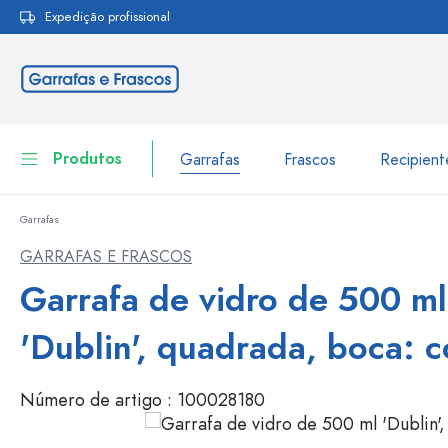
Expedição profissional
pesquisa
Saltar para a navegação principal
Produtos
Garrafas
Frascos
Recipien
Garrafas
Garrafas
Ir para categoria Garraf
GARRAFAS E FRASCOS
Frascos
Garrafa de vidro de 500 ml
Garrafas por marca
Garrafas WECK
Recipiente de armazenamento
'Dublin', quadrada, boca: c
Louça de mesa
Garrafas por função
Número de artigo :
100028180
Frascos conta-gotas
Embalagens cosméticas
Garrafas com tampa mecân