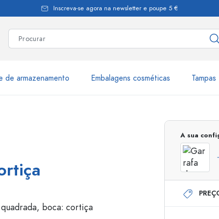
Inscreva-se agora na newsletter e poupe 5 €
te de armazenamento
Embalagens cosméticas
Tampas 
as
Mais de 2.500 produtos e 
A sua conf
Garrafas Estal
ortiça
PREÇ
Garrafas dispensadoras
Dispensadores Airles
ica
Frascos de pulverização
Frascos com roll-on