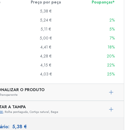
e
Preço por peça
Poupanças*
5,38 €
5,24 €
2%
er
as
5,11 €
5%
o
5,00 €
7%
4,41 €
18%
s
4,28 €
20%
4,15 €
22%
4,03 €
25%
ONALIZAR O PRODUTO
Transparente
TAR A TAMPA
30
, Rolha pontiaguda, Cortiça natural, Bege
Representação exemplar
tário:
5,38 €