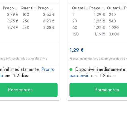
anca
idade
Preço por peça
Quantidade
Preço por peça
Quantidade
Preço por peça
Quantidade
3,79 €
100
3,65 €
1
1,29 €
240
3,75 €
250
3,29 €
20
1,25 €
540
3,74 €
540
3,28 €
60
1,22 €
1.020
120
1,19 €
3.800
1,29 €
indo IVA, excluindo custos de envio
Preços incluindo IVA, excluindo custos de 
nível imediatamente.
Pronto
Disponível imediatamente
io
em: 1-2 dias
para envio
em: 1-2 dias
Pormenores
Pormenores