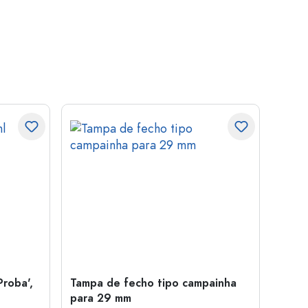
Proba',
Tampa de fecho tipo campainha
Garra
para 29 mm
Juice