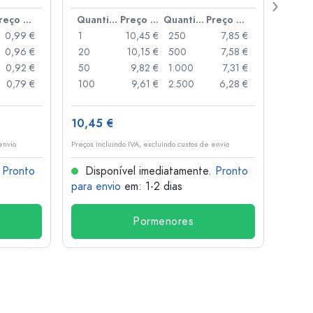
boca
Preço por peça
Quantidade
Preço por peça
Quantidade
Preço por peça
0,99 €
1
10,45 €
250
7,85 €
1
0,96 €
20
10,15 €
500
7,58 €
24
0,92 €
50
9,82 €
1.000
7,31 €
72
0,79 €
100
9,61 €
2.500
6,28 €
120
10,45 €
1,36 
envio
Preços incluindo IVA, excluindo custos de envio
Preços i
.
Pronto
Disponível imediatamente.
Pronto
Dis
para envio
em: 1-2 dias
para 
Pormenores