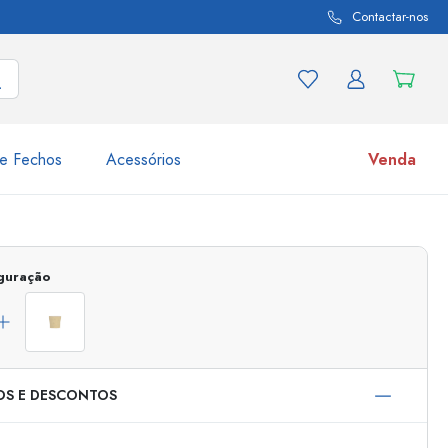
Contactar-nos
e Fechos
Acessórios
Venda
variações de produtos
Frascos
iguração
Descubra agora
Compre agora
OS E DESCONTOS
s