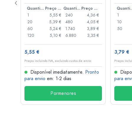
de alav
Preço por peça
Quantidade
Preço por peça
Quantidade
Preço por peça
Quant
,93 €
1
5,55 €
240
4,36 €
1
,88 €
20
5,39 €
480
4,05 €
10
,85 €
60
5,24 €
1.740
3,89 €
50
,74 €
120
5,10 €
6.880
3,35 €
5,55 €
3,79 €
o
Preços incluindo IVA, excluindo custos de envio
Preços inclu
onto
Disponível imediatamente.
Pronto
Dispo
para envio
em: 1-2 dias
para env
Pormenores