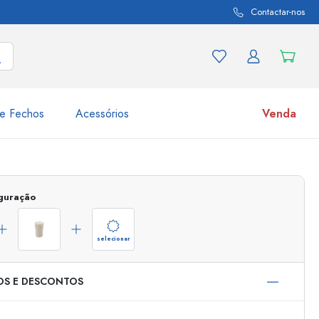
Contactar-nos
e Fechos
Acessórios
Venda
variações de produtos
Frascos
iguração
Descubra agora
Compre agora
selecionar
OS E DESCONTOS
s