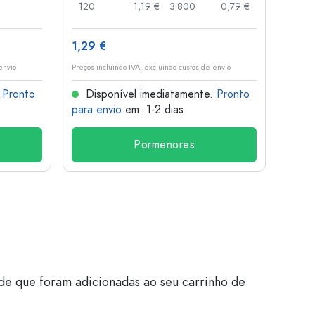
120
1,19 €
3.800
0,79 €
100
1,29 €
10,4
envio
Preços incluindo IVA, excluindo custos de envio
Preços i
.
Pronto
Disponível imediatamente.
Pronto
Dis
para envio
em: 1-2 dias
para 
Pormenores
de que foram adicionadas ao seu carrinho de