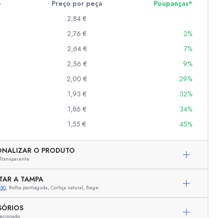
e
Preço por peça
Poupanças*
2,84 €
2,76 €
2%
er
as
2,64 €
7%
o
2,56 €
9%
2,00 €
29%
s
1,93 €
32%
1,86 €
34%
1,55 €
45%
ONALIZAR O PRODUTO
Transparente
TAR A TAMPA
350
, Rolha pontiaguda, Cortiça natural, Bege
SÓRIOS
Representação exemplar
ecionado