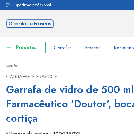
Expedição profissional
pesquisa
Saltar para a navegação principal
Produtos
Garrafas
Frascos
Recipien
Garrafas
Garrafas
Ir para categoria Garraf
GARRAFAS E FRASCOS
Frascos
Garrafa de vidro de 500 ml
Garrafas por marca
Garrafas WECK
Recipiente de armazenamento
Farmacêutico 'Doutor', boc
Louça de mesa
Garrafas por função
cortiça
Frascos conta-gotas
Embalagens cosméticas
Garrafas com tampa mecân
Número de artigo :
100025390