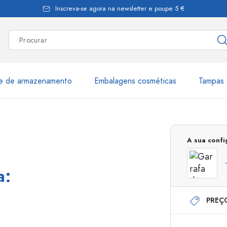
Inscreva-se agora na newsletter e poupe 5 €
te de armazenamento
Embalagens cosméticas
Tampas 
as
Mais de 2.500 produtos e 
A sua conf
Garrafas Estal
a:
PREÇ
Garrafas dispensadoras
Dispensadores Airles
ica
Frascos de pulverização
Frascos com roll-on