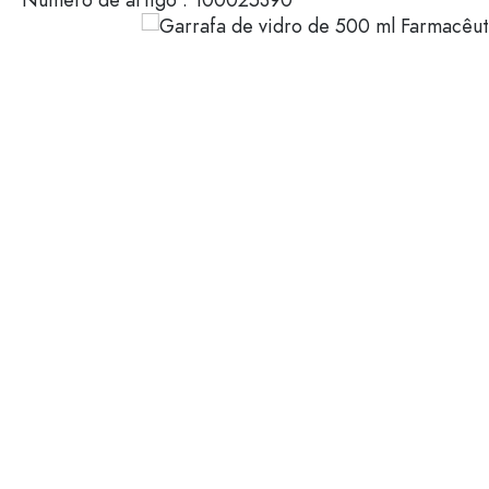
Envases de plástico
Garrafas por uso
Tampas e Fechos
Garrafas para azeite e vina
Garrafas de vinho
Acessórios
Garrafas de cerveja
Garrafas de água
Marca
Frascos de medicamentos
Garrafas de leite
Venda
Novidades
Garrafas por forma
Garrafas farmacêuticas vin
Garrafas com pega
Garrafas de gargalo compr
Garrafas com bordas múltip
Garrafas por material
Garrafas de vidro