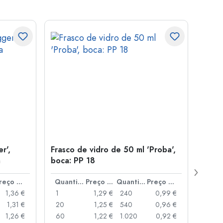
r',
Frasco de vidro de 50 ml 'Proba',
Tamp
a
boca: PP 18
para
Preço por peça
Quantidade
Preço por peça
Quantidade
Preço por peça
1,36 €
1
1,29 €
240
0,99 €
1
1,31 €
20
1,25 €
540
0,96 €
20
1,26 €
60
1,22 €
1.020
0,92 €
50