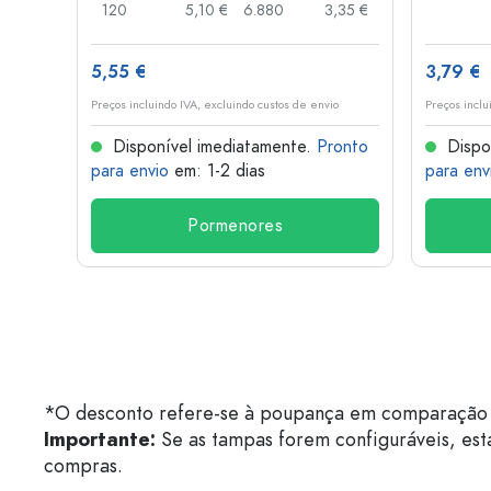
,03 €
120
5,10 €
6.880
3,35 €
5,55 €
3,79 €
o
Preços incluindo IVA, excluindo custos de envio
Preços inclu
onto
Disponível imediatamente.
Pronto
Dispo
para envio
em: 1-2 dias
para env
Pormenores
*O desconto refere-se à poupança em comparação 
Importante:
Se as tampas forem configuráveis, est
compras.