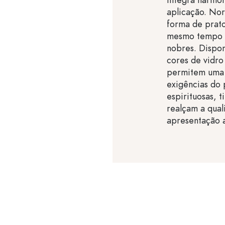
aplicação. No
forma de prat
mesmo tempo p
nobres. Dispo
cores de vidro
permitem uma a
exigências do 
espirituosas, t
realçam a qua
apresentação a