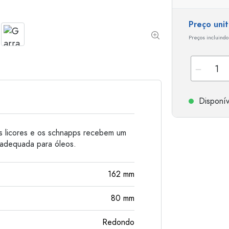
Garrafas de alumínio
Preço uni
Preços incluindo
Disponív
os licores e os schnapps recebem um
 adequada para óleos.
162
mm
80
mm
Redondo