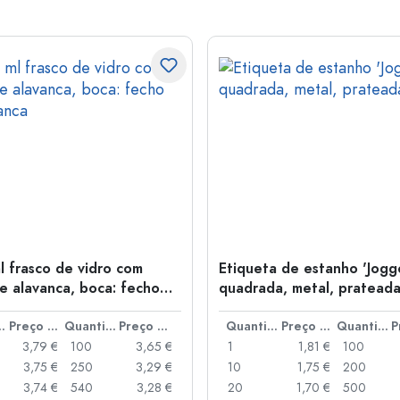
l frasco de vidro com
Etiqueta de estanho 'Jogge
e alavanca, boca: fecho
quadrada, metal, pratead
anca
idade
Preço por peça
Quantidade
Preço por peça
Quantidade
Preço por peça
Quantidade
3,79 €
100
3,65 €
1
1,81 €
100
3,75 €
250
3,29 €
10
1,75 €
200
3,74 €
540
3,28 €
20
1,70 €
500