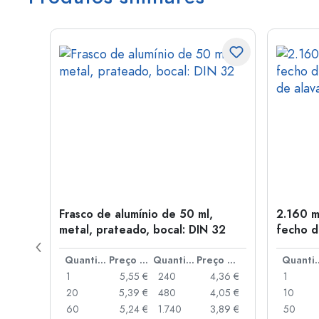
tal,
Frasco de alumínio de 50 ml,
2.160 m
metal, prateado, bocal: DIN 32
fecho d
de alav
Preço por peça
Quantidade
Preço por peça
Quantidade
Preço por peça
Quant
,06 €
1
5,55 €
240
4,36 €
1
,05 €
20
5,39 €
480
4,05 €
10
,04 €
60
5,24 €
1.740
3,89 €
50