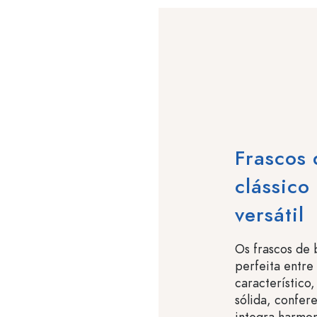
Frascos 
clássico
versátil
Os frascos de
perfeita entre
característic
sólida, confer
integra harmo