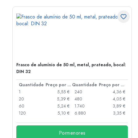
Frasco de alumínio de 50 ml, metal, prateado, bocal:
DIN 32
 por peça
Quantidade
Preço por peça
Quantidade
Preço por peça
 €
1
5,55 €
240
4,36 €
 €
20
5,39 €
480
4,05 €
 €
60
5,24 €
1.740
3,89 €
 €
120
5,10 €
6.880
3,35 €
Pormenores