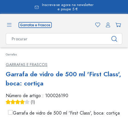
Inscreva-se agora na newsletter
eúdo principal
e poupe 5 €
Garrafas
GARRAFAS E FRASCOS
Garrafa de vidro de 500 ml 'First Class',
boca: cortiça
Número de artigo :
100026190
(1)
Classificação média de 4 de 5 estrelas