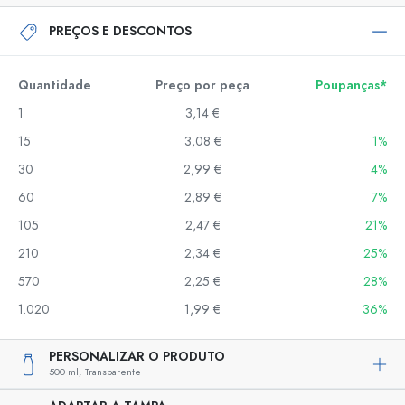
PREÇOS E DESCONTOS
Quantidade
Preço por peça
Poupanças*
1
3,14 €
15
3,08 €
1%
30
2,99 €
4%
60
2,89 €
7%
105
2,47 €
21%
210
2,34 €
25%
570
2,25 €
28%
1.020
1,99 €
36%
PERSONALIZAR O PRODUTO
500 ml,
Transparente