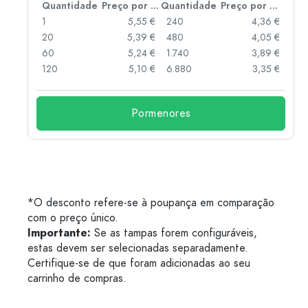
 por peça
Quantidade
Preço por peça
Quantidade
Preço por peça
 €
1
5,55 €
240
4,36 €
 €
20
5,39 €
480
4,05 €
 €
60
5,24 €
1.740
3,89 €
 €
120
5,10 €
6.880
3,35 €
Pormenores
*O desconto refere-se à poupança em comparação
com o preço único.
Importante:
Se as tampas forem configuráveis,
estas devem ser selecionadas separadamente.
Certifique-se de que foram adicionadas ao seu
carrinho de compras.