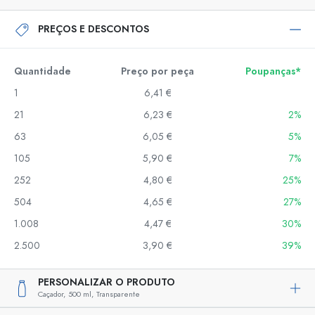
PREÇOS E DESCONTOS
Quantidade
Preço por peça
Poupanças*
1
6,41 €
21
6,23 €
2%
63
6,05 €
5%
105
5,90 €
7%
252
4,80 €
25%
504
4,65 €
27%
1.008
4,47 €
30%
2.500
3,90 €
39%
PERSONALIZAR O PRODUTO
Caçador,
500 ml,
Transparente