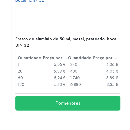
Frasco de alumínio de 50 ml, metal, prateado, bocal:
DIN 32
 por peça
Quantidade
Preço por peça
Quantidade
Preço por peça
 €
1
5,55 €
240
4,36 €
 €
20
5,39 €
480
4,05 €
 €
60
5,24 €
1.740
3,89 €
 €
120
5,10 €
6.880
3,35 €
Pormenores