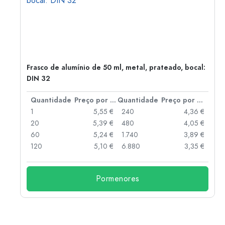
Frasco de alumínio de 50 ml, metal, prateado, bocal:
DIN 32
 por peça
Quantidade
Preço por peça
Quantidade
Preço por peça
 €
1
5,55 €
240
4,36 €
 €
20
5,39 €
480
4,05 €
 €
60
5,24 €
1.740
3,89 €
 €
120
5,10 €
6.880
3,35 €
Pormenores