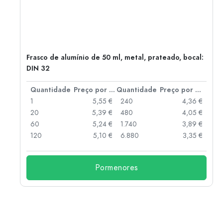
Frasco de alumínio de 50 ml, metal, prateado, bocal:
DIN 32
 por peça
Quantidade
Preço por peça
Quantidade
Preço por peça
 €
1
5,55 €
240
4,36 €
 €
20
5,39 €
480
4,05 €
 €
60
5,24 €
1.740
3,89 €
 €
120
5,10 €
6.880
3,35 €
Pormenores