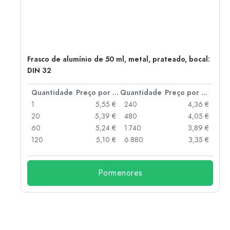
Frasco de alumínio de 50 ml, metal, prateado, bocal:
DIN 32
 por peça
Quantidade
Preço por peça
Quantidade
Preço por peça
 €
1
5,55 €
240
4,36 €
 €
20
5,39 €
480
4,05 €
 €
60
5,24 €
1.740
3,89 €
 €
120
5,10 €
6.880
3,35 €
Pormenores