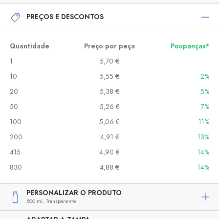
PREÇOS E DESCONTOS
Quantidade
Preço por peça
Poupanças*
1
5,70 €
10
5,55 €
2%
20
5,38 €
5%
50
5,26 €
7%
100
5,06 €
11%
200
4,91 €
13%
415
4,90 €
14%
830
4,88 €
14%
PERSONALIZAR O PRODUTO
500 ml,
Transparente