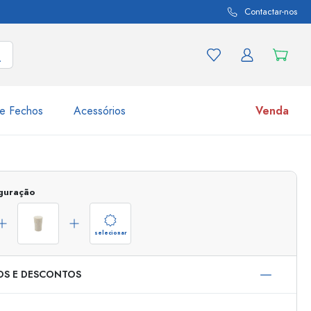
Contactar-nos
e Fechos
Acessórios
Venda
variações de produtos
Frascos
iguração
Descubra agora
Compre agora
selecionar
OS E DESCONTOS
s