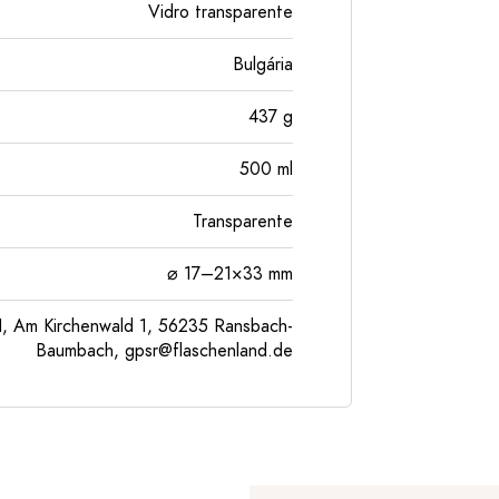
Vidro transparente
Bulgária
437
g
500
ml
Transparente
⌀ 17–21×33 mm
, Am Kirchenwald 1, 56235 Ransbach-
Baumbach,
gpsr@flaschenland.de