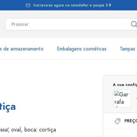
Inscreva-se agora na newsletter e poupe 5 €
te de armazenamento
Embalagens cosméticas
Tampas 
as
Mais de 2.500 produtos e 
A sua conf
Garrafas Estal
tiça
PREÇ
Garrafas dispensadoras
Dispensadores Airles
ica
Frascos de pulverização
Frascos com roll-on