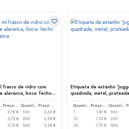
l frasco de vidro com
Etiqueta de estanho 'Jogge
e alavanca, boca: fecho
quadrada, metal, pratead
anca
idade
Preço por peça
Quantidade
Preço por peça
Quantidade
Preço por peça
Quantidade
3,79 €
100
3,65 €
1
1,81 €
100
3,75 €
250
3,29 €
10
1,75 €
200
3,74 €
540
3,28 €
20
1,70 €
500