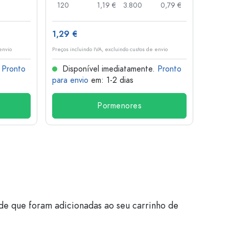
120
1,19 €
3.800
0,79 €
100
1,29 €
10,4
envio
Preços incluindo IVA, excluindo custos de envio
Preços i
.
Pronto
Disponível imediatamente.
Pronto
Dis
para envio
em: 1-2 dias
para 
Pormenores
de que foram adicionadas ao seu carrinho de