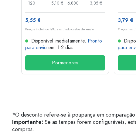
,03 €
120
5,10 €
6.880
3,35 €
5,55 €
3,79 €
o
Preços incluindo IVA, excluindo custos de envio
Preços inclu
onto
Disponível imediatamente.
Pronto
Dispo
para envio
em: 1-2 dias
para env
Pormenores
*O desconto refere-se à poupança em comparação 
Importante:
Se as tampas forem configuráveis, est
compras.