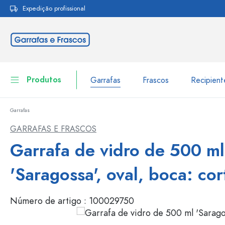
Expedição profissional
pesquisa
Saltar para a navegação principal
Produtos
Garrafas
Frascos
Recipien
Garrafas
Garrafas
Ir para categoria Garraf
GARRAFAS E FRASCOS
Frascos
Garrafa de vidro de 500 ml
Garrafas por marca
Garrafas WECK
Recipiente de armazenamento
'Saragossa', oval, boca: cor
Louça de mesa
Garrafas por função
Número de artigo :
100029750
Frascos conta-gotas
Embalagens cosméticas
Garrafas com tampa mecân