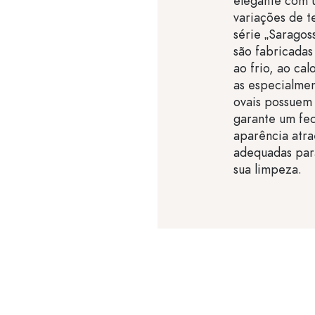
elegante com u
variações de t
série „Sarago
são fabricadas
ao frio, ao cal
as especialmen
ovais possuem
garante um fe
aparência atra
adequadas para
sua limpeza.