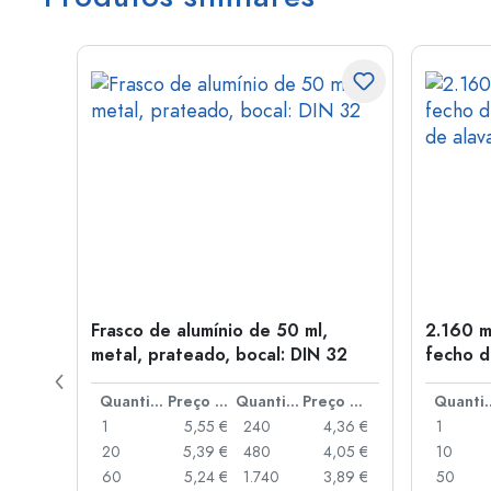
tal,
Frasco de alumínio de 50 ml,
2.160 m
metal, prateado, bocal: DIN 32
fecho d
de alav
Preço por peça
Quantidade
Preço por peça
Quantidade
Preço por peça
Quant
,06 €
1
5,55 €
240
4,36 €
1
,05 €
20
5,39 €
480
4,05 €
10
,04 €
60
5,24 €
1.740
3,89 €
50