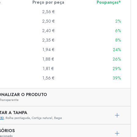
e
Preço por peça
Poupanças*
2,56 €
2,50 €
2%
er
as
2,40 €
6%
o
2,35 €
8%
1,94 €
24%
s
1,88 €
26%
1,81 €
29%
1,56 €
39%
ONALIZAR O PRODUTO
Transparente
TAR A TAMPA
350
, Rolha pontiaguda, Cortiça natural, Bege
Representação exemplar
SÓRIOS
ecionado