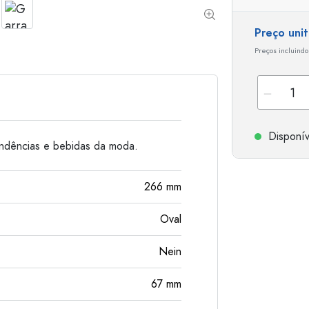
Garrafas de alumínio
Preço uni
Preços incluindo
Disponív
endências e bebidas da moda.
266
mm
Oval
Nein
67
mm