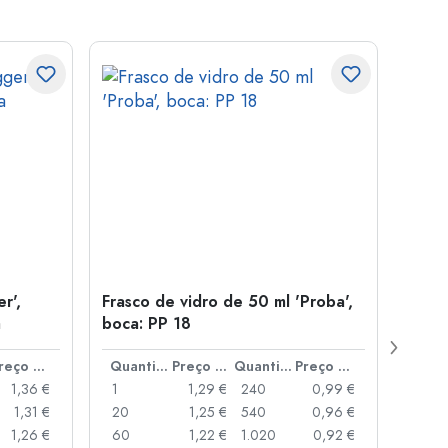
r',
Frasco de vidro de 50 ml 'Proba',
Tamp
a
boca: PP 18
para
Preço por peça
Quantidade
Preço por peça
Quantidade
Preço por peça
1,36 €
1
1,29 €
240
0,99 €
1
1,31 €
20
1,25 €
540
0,96 €
20
1,26 €
60
1,22 €
1.020
0,92 €
50