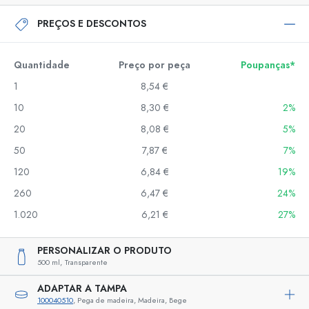
PREÇOS E DESCONTOS
Quantidade
Preço por peça
Poupanças*
1
8,54 €
10
8,30 €
2%
20
8,08 €
5%
50
7,87 €
7%
120
6,84 €
19%
260
6,47 €
24%
1.020
6,21 €
27%
PERSONALIZAR O PRODUTO
500 ml,
Transparente
ADAPTAR A TAMPA
100040510
, Pega de madeira, Madeira, Bege