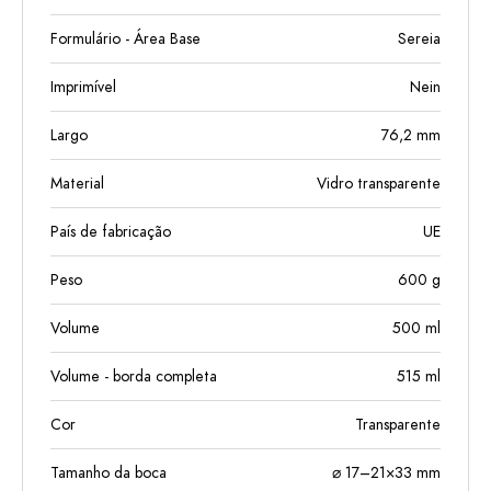
Formulário - Área Base
Sereia
Imprimível
Nein
Largo
76,2
mm
Material
Vidro transparente
País de fabricação
UE
Peso
600
g
Volume
500
ml
Volume - borda completa
515
ml
Cor
Transparente
Tamanho da boca
⌀ 17–21×33 mm