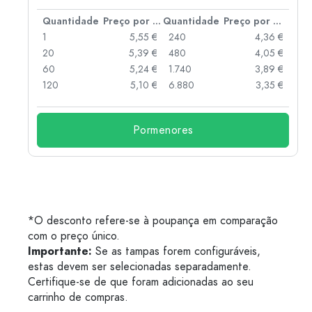
 por peça
Quantidade
Preço por peça
Quantidade
Preço por peça
 €
1
5,55 €
240
4,36 €
 €
20
5,39 €
480
4,05 €
 €
60
5,24 €
1.740
3,89 €
 €
120
5,10 €
6.880
3,35 €
Pormenores
*O desconto refere-se à poupança em comparação
com o preço único.
Importante:
Se as tampas forem configuráveis,
estas devem ser selecionadas separadamente.
Certifique-se de que foram adicionadas ao seu
carrinho de compras.