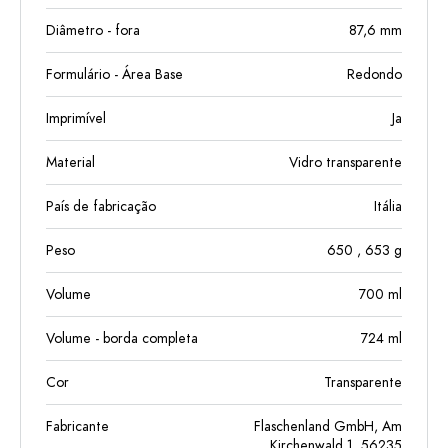
Diâmetro - fora
87,6
mm
Formulário - Área Base
Redondo
Imprimível
Ja
Material
Vidro transparente
País de fabricação
Itália
Peso
650
, 653
g
Volume
700
ml
Volume - borda completa
724
ml
Cor
Transparente
Fabricante
Flaschenland GmbH, Am
Kirchenwald 1, 56235