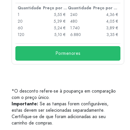
 por peça
Quantidade
Preço por peça
Quantidade
Preço por peça
 €
1
5,55 €
240
4,36 €
 €
20
5,39 €
480
4,05 €
 €
60
5,24 €
1.740
3,89 €
 €
120
5,10 €
6.880
3,35 €
Pormenores
*O desconto refere-se à poupança em comparação
com o preço único.
Importante:
Se as tampas forem configuráveis,
estas devem ser selecionadas separadamente.
Certifique-se de que foram adicionadas ao seu
carrinho de compras.