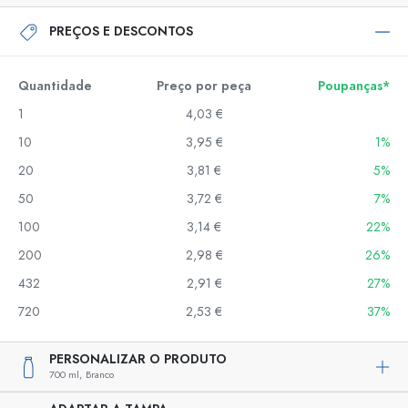
PREÇOS E DESCONTOS
Quantidade
Preço por peça
Poupanças*
1
4,03 €
10
3,95 €
1%
20
3,81 €
5%
50
3,72 €
7%
100
3,14 €
22%
200
2,98 €
26%
432
2,91 €
27%
720
2,53 €
37%
PERSONALIZAR O PRODUTO
700 ml,
Branco