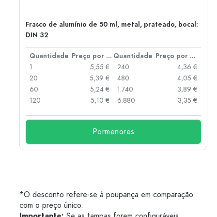
Frasco de alumínio de 50 ml, metal, prateado, bocal:
DIN 32
 por peça
Quantidade
Preço por peça
Quantidade
Preço por peça
 €
1
5,55 €
240
4,36 €
 €
20
5,39 €
480
4,05 €
 €
60
5,24 €
1.740
3,89 €
 €
120
5,10 €
6.880
3,35 €
Pormenores
*O desconto refere-se à poupança em comparação
com o preço único.
Importante:
Se as tampas forem configuráveis,