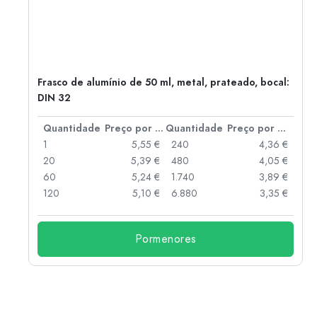
Frasco de alumínio de 50 ml, metal, prateado, bocal:
DIN 32
 por peça
Quantidade
Preço por peça
Quantidade
Preço por peça
 €
1
5,55 €
240
4,36 €
 €
20
5,39 €
480
4,05 €
 €
60
5,24 €
1.740
3,89 €
 €
120
5,10 €
6.880
3,35 €
Pormenores