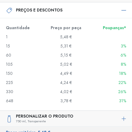
PREÇOS E DESCONTOS
Quantidade
Preço por peça
Poupanças*
1
5,48 €
15
5,31 €
3%
60
5,15 €
6%
105
5,02 €
8%
150
4,49 €
18%
225
4,24 €
22%
330
4,02 €
26%
648
3,78 €
31%
PERSONALIZAR O PRODUTO
750 ml,
Transparente