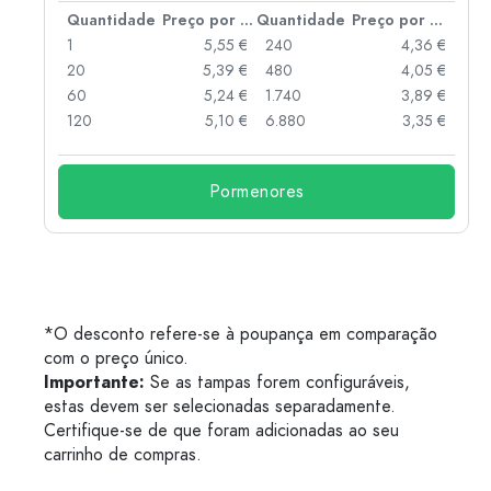
 por peça
Quantidade
Preço por peça
Quantidade
Preço por peça
 €
1
5,55 €
240
4,36 €
 €
20
5,39 €
480
4,05 €
 €
60
5,24 €
1.740
3,89 €
 €
120
5,10 €
6.880
3,35 €
Pormenores
*O desconto refere-se à poupança em comparação
com o preço único.
Importante:
Se as tampas forem configuráveis,
estas devem ser selecionadas separadamente.
Certifique-se de que foram adicionadas ao seu
carrinho de compras.