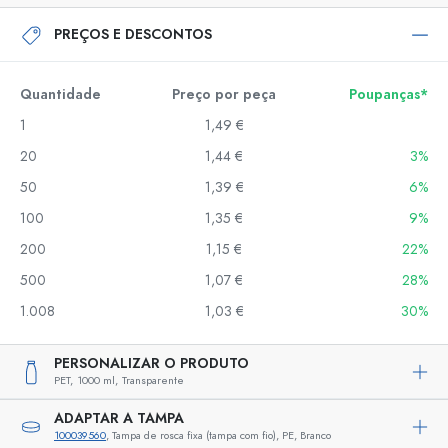
PREÇOS E DESCONTOS
Quantidade
Preço por peça
Poupanças*
1
1,49 €
20
1,44 €
3%
50
1,39 €
6%
100
1,35 €
9%
200
1,15 €
22%
500
1,07 €
28%
1.008
1,03 €
30%
PERSONALIZAR O PRODUTO
PET,
1000 ml,
Transparente
ADAPTAR A TAMPA
100039560
, Tampa de rosca fixa (tampa com fio), PE, Branco