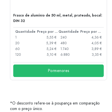
Frasco de alumínio de 50 ml, metal, prateado, bocal:
DIN 32
 por peça
Quantidade
Preço por peça
Quantidade
Preço por peça
 €
1
5,55 €
240
4,36 €
 €
20
5,39 €
480
4,05 €
 €
60
5,24 €
1.740
3,89 €
 €
120
5,10 €
6.880
3,35 €
Pormenores
*O desconto refere-se à poupança em comparação
com o preço único.