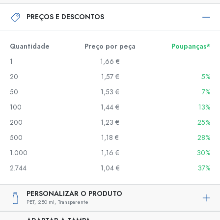
PREÇOS E DESCONTOS
Quantidade
Preço por peça
Poupanças*
1
1,66 €
20
1,57 €
5%
50
1,53 €
7%
100
1,44 €
13%
200
1,23 €
25%
500
1,18 €
28%
1.000
1,16 €
30%
2.744
1,04 €
37%
PERSONALIZAR O PRODUTO
PET,
250 ml,
Transparente