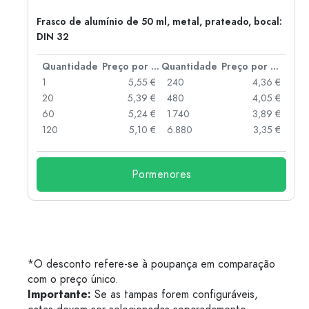
Frasco de alumínio de 50 ml, metal, prateado, bocal:
DIN 32
 por peça
Quantidade
Preço por peça
Quantidade
Preço por peça
 €
1
5,55 €
240
4,36 €
 €
20
5,39 €
480
4,05 €
 €
60
5,24 €
1.740
3,89 €
 €
120
5,10 €
6.880
3,35 €
Pormenores
*O desconto refere-se à poupança em comparação
com o preço único.
Importante:
Se as tampas forem configuráveis,