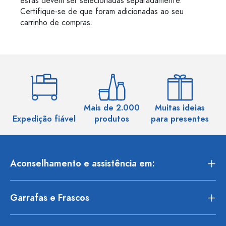
estas devem ser selecionadas separadamente.
Certifique-se de que foram adicionadas ao seu
carrinho de compras.
Mais de 2.000
Muitas ideias
Ma
Expedição fiável
produtos
para presentes
Aconselhamento e assistência em:
Garrafas e Frascos