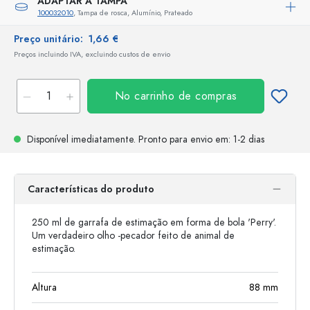
ADAPTAR A TAMPA
100032010
, Tampa de rosca, Alumínio, Prateado
Preço unitário:
1,66 €
Preços incluindo IVA, excluindo custos de envio
No carrinho de compras
Disponível imediatamente.
Pronto para envio
em: 1-2 dias
Características do produto
250 ml de garrafa de estimação em forma de bola 'Perry'.
Um verdadeiro olho -pecador feito de animal de
estimação.
Altura
88
mm