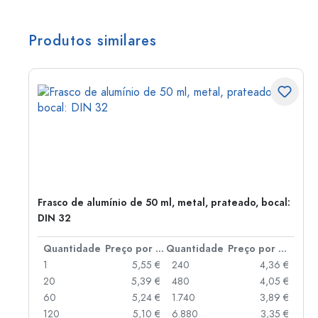
Produtos similares
Frasco de alumínio de 50 ml, metal, prateado, bocal:
DIN 32
 por peça
Quantidade
Preço por peça
Quantidade
Preço por peça
 €
1
5,55 €
240
4,36 €
 €
20
5,39 €
480
4,05 €
 €
60
5,24 €
1.740
3,89 €
 €
120
5,10 €
6.880
3,35 €