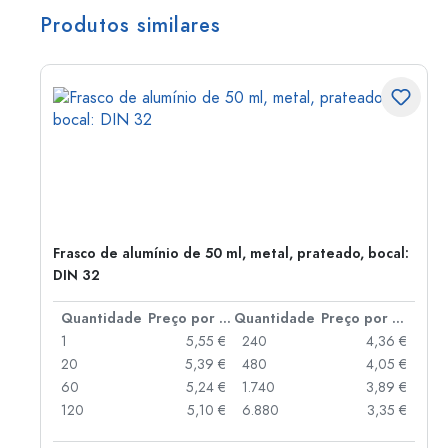
Produtos similares
Frasco de alumínio de 50 ml, metal, prateado, bocal:
DIN 32
 por peça
Quantidade
Preço por peça
Quantidade
Preço por peça
 €
1
5,55 €
240
4,36 €
 €
20
5,39 €
480
4,05 €
 €
60
5,24 €
1.740
3,89 €
 €
120
5,10 €
6.880
3,35 €