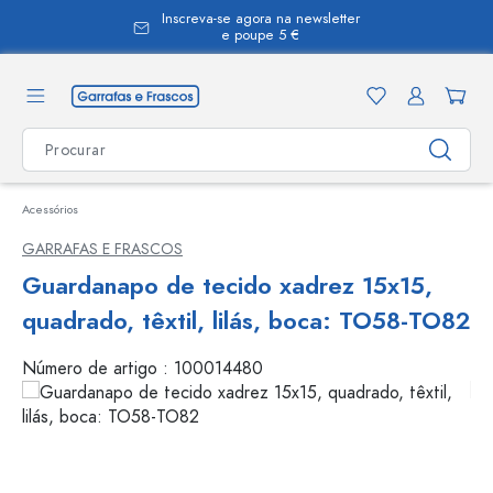
Inscreva-se agora na newsletter
eúdo principal
e poupe 5 €
Acessórios
GARRAFAS E FRASCOS
Guardanapo de tecido xadrez 15x15,
quadrado, têxtil, lilás, boca: TO58-TO82
Número de artigo :
100014480