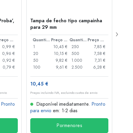
Proba',
Tampa de fecho tipo campainha
Garra
para 29 mm
Juice
boca
Preço por peça
Quantidade
Preço por peça
Quantidade
Preço por peça
0,99 €
1
10,45 €
250
7,85 €
1
0,96 €
20
10,15 €
500
7,58 €
24
0,92 €
50
9,82 €
1.000
7,31 €
72
0,79 €
100
9,61 €
2.500
6,28 €
120
10,45 €
1,36 
envio
Preços incluindo IVA, excluindo custos de envio
Preços i
.
Pronto
Disponível imediatamente.
Pronto
Dis
para envio
em: 1-2 dias
para 
Pormenores