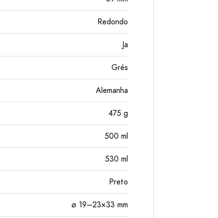
Redondo
Ja
Grés
Alemanha
475
g
500
ml
530
ml
Preto
⌀ 19–23×33 mm