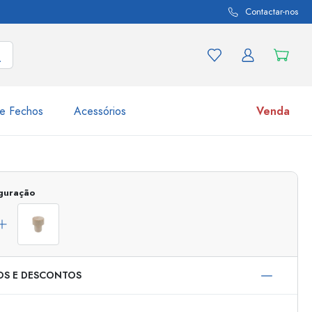
Contactar-nos
e Fechos
Acessórios
Venda
variações de produtos
Frascos
iguração
Descubra agora
Compre agora
OS E DESCONTOS
s