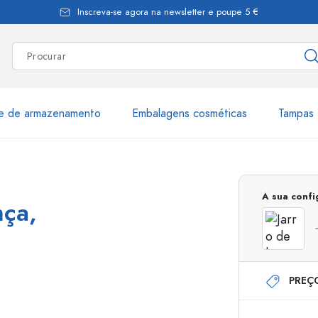
Inscreva-se agora na newsletter e poupe 5 €
te de armazenamento
Embalagens cosméticas
Tampas 
as
Mais de 2.500 produtos e 
A sua conf
nça,
Garrafas Estal
PREÇ
Garrafas dispensadoras
Dispensadores Airles
ica
Frascos de pulverização
Frascos com roll-on