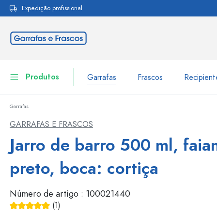
Expedição profissional
pesquisa
Saltar para a navegação principal
Produtos
Garrafas
Frascos
Recipien
Garrafas
Garrafas
Ir para categoria Garraf
GARRAFAS E FRASCOS
Frascos
Jarro de barro 500 ml, faia
Garrafas por marca
Garrafas WECK
Recipiente de armazenamento
preto, boca: cortiça
Louça de mesa
Garrafas por função
Número de artigo :
100021440
Frascos conta-gotas
Embalagens cosméticas
(1)
Garrafas com tampa mecân
Classificação média de 5 de 5 estrelas