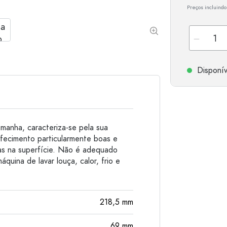
Preços incluindo
Garrafas de alumínio
Disponív
emanha, caracteriza-se pela sua
efecimento particularmente boas e
has na superfície. Não é adequado
quina de lavar louça, calor, frio e
218,5
mm
69
mm