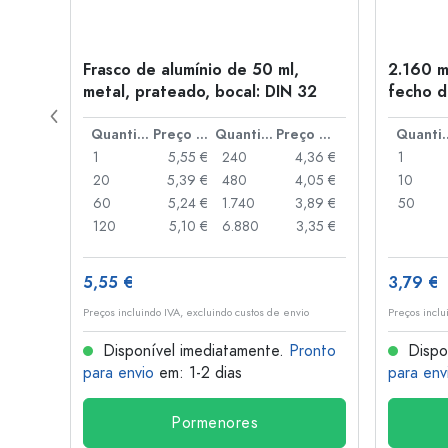
Frasco de alumínio de 50 ml,
2.160 m
a: PP
metal, prateado, bocal: DIN 32
fecho d
de alav
Preço por peça
Quantidade
Preço por peça
Quantidade
Preço por peça
Quant
,93 €
1
5,55 €
240
4,36 €
1
,88 €
20
5,39 €
480
4,05 €
10
,85 €
60
5,24 €
1.740
3,89 €
50
,74 €
120
5,10 €
6.880
3,35 €
5,55 €
3,79 €
o
Preços incluindo IVA, excluindo custos de envio
Preços inclu
onto
Disponível imediatamente.
Pronto
Dispo
para envio
em: 1-2 dias
para env
Pormenores