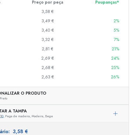
e
Preço por peça
Poupanças*
3,58 €
3,49 €
2%
er
as
3,40 €
5%
o
3,32 €
7%
2,81 €
21%
s
2,69 €
24%
2,68 €
25%
2,63 €
26%
ONALIZAR O PRODUTO
Preto
TAR A TAMPA
10
, Pega de madeira, Madeira, Bege
Representação exemplar
tário:
3,58 €