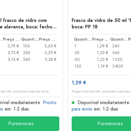
l frasco de vidro com
Frasco de vidro de 50 ml '
e alavanca, boca: fecho
boca: PP 18
anca
idade
Preço por peça
Quantidade
Preço por peça
Quantidade
Preço por peça
Quantidade
3,79 €
100
3,65 €
1
1,29 €
240
3,75 €
250
3,29 €
20
1,25 €
540
3,74 €
540
3,28 €
60
1,22 €
1.020
120
1,19 €
3.800
1,29 €
indo IVA, excluindo custos de envio
Preços incluindo IVA, excluindo custos de 
nível imediatamente.
Pronto
Disponível imediatamente
io
em: 1-2 dias
para envio
em: 1-2 dias
Pormenores
Pormenores