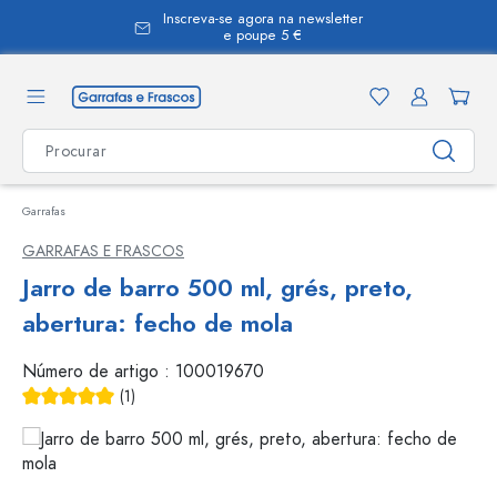
Inscreva-se agora na newsletter
eúdo principal
e poupe 5 €
Garrafas
GARRAFAS E FRASCOS
Jarro de barro 500 ml, grés, preto,
abertura: fecho de mola
Número de artigo :
100019670
(1)
Classificação média de 5 de 5 estrelas