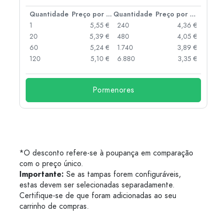
 por peça
Quantidade
Preço por peça
Quantidade
Preço por peça
 €
1
5,55 €
240
4,36 €
 €
20
5,39 €
480
4,05 €
 €
60
5,24 €
1.740
3,89 €
 €
120
5,10 €
6.880
3,35 €
Pormenores
*O desconto refere-se à poupança em comparação
com o preço único.
Importante:
Se as tampas forem configuráveis,
estas devem ser selecionadas separadamente.
Certifique-se de que foram adicionadas ao seu
carrinho de compras.