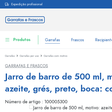
Expedição profissional
pesquisa
Saltar para a navegação principal
Produtos
Garrafas
Frascos
Recipien
Garrafas
Garrafas por uso
Garrafas com motivo
Garrafas
Ir para categoria Garraf
GARRAFAS E FRASCOS
Frascos
Garrafas por marca
Jarro de barro de 500 ml, 
Garrafas WECK
Recipiente de armazenamento
azeite, grés, preto, boca: c
Louça de mesa
Garrafas por função
Número de artigo :
100005300
Frascos conta-gotas
Embalagens cosméticas
Garrafas com tampa mecân