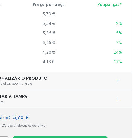
e
Preço por peça
Poupanças*
5,70 €
er
5,54 €
2%
as
5,36 €
5%
o
5,25 €
7%
4,28 €
24%
s
4,13 €
27%
ONALIZAR O PRODUTO
e oliva,
500 ml,
Preto
TAR A TAMPA
mpa
tário:
5,70 €
Representação exemplar
 IVA, excluindo custos de envio