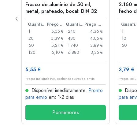
Frasco de alumínio de 50 ml,
2.160 m
a: PP
metal, prateado, bocal: DIN 32
fecho d
de alav
Preço por peça
Quantidade
Preço por peça
Quantidade
Preço por peça
Quant
,93 €
1
5,55 €
240
4,36 €
1
,88 €
20
5,39 €
480
4,05 €
10
,85 €
60
5,24 €
1.740
3,89 €
50
,74 €
120
5,10 €
6.880
3,35 €
5,55 €
3,79 €
o
Preços incluindo IVA, excluindo custos de envio
Preços inclu
onto
Disponível imediatamente.
Pronto
Dispo
para envio
em: 1-2 dias
para env
Pormenores