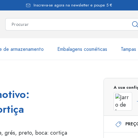
Inscreva-se agora na newsletter e poupe 5 €
te de armazenamento
Embalagens cosméticas
Tampas 
as
Mais de 2.500 produtos e 
A sua conf
motivo:
Garrafas Estal
ortiça
PREÇ
Garrafas dispensadoras
Dispensadores Airles
ica
Frascos de pulverização
Frascos com roll-on