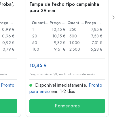
Proba',
Tampa de fecho tipo campainha
Garra
para 29 mm
Juice
boca
Preço por peça
Quantidade
Preço por peça
Quantidade
Preço por peça
0,99 €
1
10,45 €
250
7,85 €
1
0,96 €
20
10,15 €
500
7,58 €
24
0,92 €
50
9,82 €
1.000
7,31 €
72
0,79 €
100
9,61 €
2.500
6,28 €
120
10,45 €
1,36 
envio
Preços incluindo IVA, excluindo custos de envio
Preços i
.
Pronto
Disponível imediatamente.
Pronto
Dis
para envio
em: 1-2 dias
para 
Pormenores