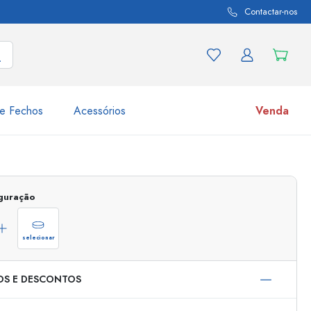
Contactar-nos
e Fechos
Acessórios
Venda
variações de produtos
Frascos
Descubra agora
iguração
Compre agora
selecionar
OS E DESCONTOS
s