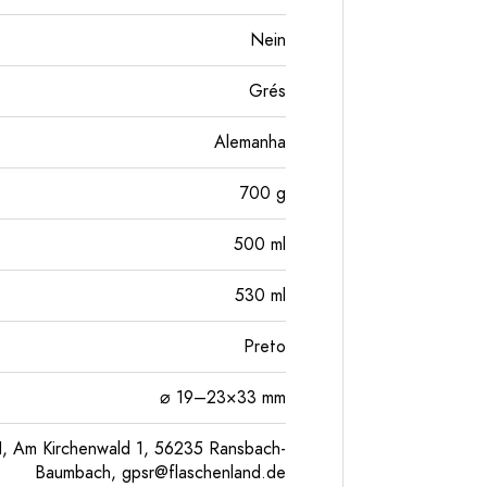
Nein
Grés
Alemanha
700
g
500
ml
530
ml
Preto
⌀ 19–23×33 mm
, Am Kirchenwald 1, 56235 Ransbach-
Baumbach,
gpsr@flaschenland.de