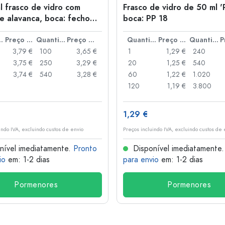
l frasco de vidro com
Frasco de vidro de 50 ml '
e alavanca, boca: fecho
boca: PP 18
anca
idade
Preço por peça
Quantidade
Preço por peça
Quantidade
Preço por peça
Quantidade
3,79 €
100
3,65 €
1
1,29 €
240
3,75 €
250
3,29 €
20
1,25 €
540
3,74 €
540
3,28 €
60
1,22 €
1.020
120
1,19 €
3.800
1,29 €
indo IVA, excluindo custos de envio
Preços incluindo IVA, excluindo custos de 
nível imediatamente.
Pronto
Disponível imediatamente
io
em: 1-2 dias
para envio
em: 1-2 dias
Pormenores
Pormenores