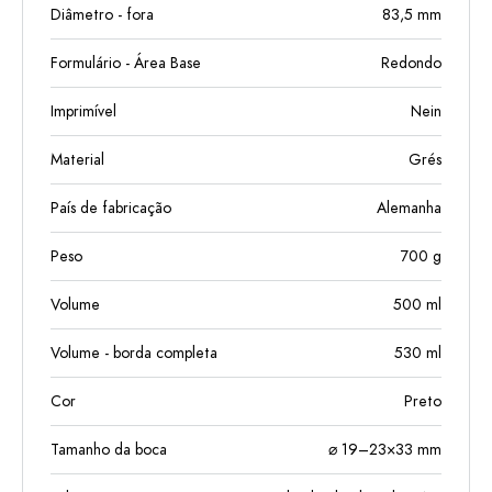
Diâmetro - fora
83,5
mm
Formulário - Área Base
Redondo
Imprimível
Nein
Material
Grés
País de fabricação
Alemanha
Peso
700
g
Volume
500
ml
Volume - borda completa
530
ml
Cor
Preto
Tamanho da boca
⌀ 19–23×33 mm