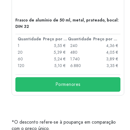
Frasco de alumínio de 50 ml, metal, prateado, bocal:
DIN 32
 por peça
Quantidade
Preço por peça
Quantidade
Preço por peça
 €
1
5,55 €
240
4,36 €
 €
20
5,39 €
480
4,05 €
 €
60
5,24 €
1.740
3,89 €
 €
120
5,10 €
6.880
3,35 €
Pormenores
*O desconto refere-se à poupança em comparação
com o preço único.