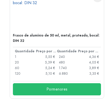
Frasco de alumínio de 50 ml, metal, prateado, bocal:
DIN 32
 por peça
Quantidade
Preço por peça
Quantidade
Preço por peça
 €
1
5,55 €
240
4,36 €
 €
20
5,39 €
480
4,05 €
 €
60
5,24 €
1.740
3,89 €
 €
120
5,10 €
6.880
3,35 €
Pormenores