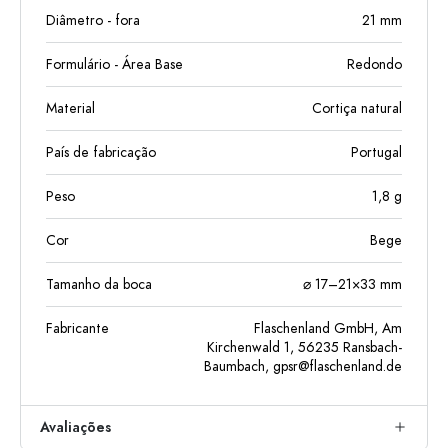
Diâmetro - fora
21
mm
Formulário - Área Base
Redondo
Material
Cortiça natural
País de fabricação
Portugal
Peso
1,8
g
Cor
Bege
Tamanho da boca
⌀ 17–21×33 mm
Fabricante
Flaschenland GmbH, Am
Kirchenwald 1, 56235 Ransbach-
Baumbach,
gpsr@flaschenland.de
Avaliações