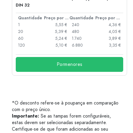
DIN 32
 por peça
Quantidade
Preço por peça
Quantidade
Preço por peça
 €
1
5,55 €
240
4,36 €
 €
20
5,39 €
480
4,05 €
 €
60
5,24 €
1.740
3,89 €
 €
120
5,10 €
6.880
3,35 €
Pormenores
*O desconto refere-se à poupança em comparação
com o preço único.
Importante:
Se as tampas forem configuráveis,
estas devem ser selecionadas separadamente.
Certifique-se de que foram adicionadas ao seu