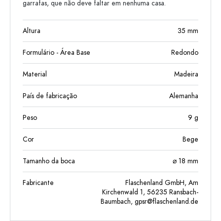
garrafas, que não deve faltar em nenhuma casa.
Altura
35
mm
Formulário - Área Base
Redondo
Material
Madeira
País de fabricação
Alemanha
Peso
9
g
Cor
Bege
Tamanho da boca
⌀ 18 mm
Fabricante
Flaschenland GmbH, Am
Kirchenwald 1, 56235 Ransbach-
Baumbach,
gpsr@flaschenland.de