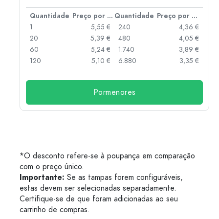
 por peça
Quantidade
Preço por peça
Quantidade
Preço por peça
 €
1
5,55 €
240
4,36 €
 €
20
5,39 €
480
4,05 €
 €
60
5,24 €
1.740
3,89 €
 €
120
5,10 €
6.880
3,35 €
Pormenores
*O desconto refere-se à poupança em comparação
com o preço único.
Importante:
Se as tampas forem configuráveis,
estas devem ser selecionadas separadamente.
Certifique-se de que foram adicionadas ao seu
carrinho de compras.