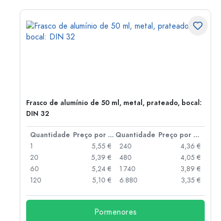
Frasco de alumínio de 50 ml, metal, prateado, bocal:
DIN 32
 por peça
Quantidade
Preço por peça
Quantidade
Preço por peça
 €
1
5,55 €
240
4,36 €
 €
20
5,39 €
480
4,05 €
 €
60
5,24 €
1.740
3,89 €
 €
120
5,10 €
6.880
3,35 €
Pormenores