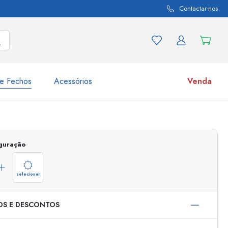
Contactar-nos
e Fechos
Acessórios
Venda
variações de produtos
Frascos
Descubra agora
iguração
Compre agora
selecionar
OS E DESCONTOS
s