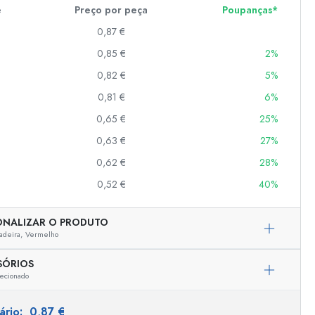
e
Preço por peça
Poupanças*
0,87 €
er
0,85 €
2%
as
0,82 €
5%
o
0,81 €
6%
0,65 €
25%
s
0,63 €
27%
0,62 €
28%
0,52 €
40%
ONALIZAR O PRODUTO
adeira,
Vermelho
SÓRIOS
ecionado
tário:
0,87 €