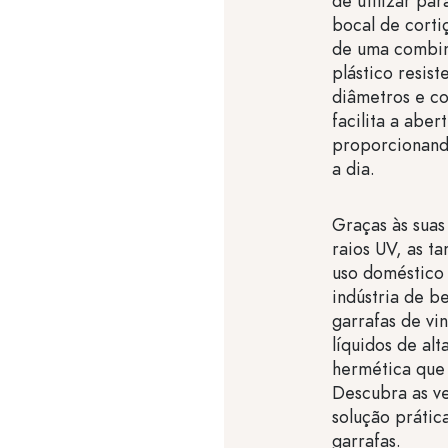
de utilizar pa
bocal de corti
de uma combin
plástico resist
diâmetros e c
facilita a aber
proporcionand
a dia.
Graças às suas
raios UV, as t
uso doméstico 
indústria de b
garrafas de vi
líquidos de al
hermética que
Descubra as v
solução prátic
garrafas.