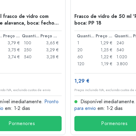
l frasco de vidro com
Frasco de vidro de 50 ml '
e alavanca, boca: fecho
boca: PP 18
anca
idade
Preço por peça
Quantidade
Preço por peça
Quantidade
Preço por peça
Quantidade
3,79 €
100
3,65 €
1
1,29 €
240
3,75 €
250
3,29 €
20
1,25 €
540
3,74 €
540
3,28 €
60
1,22 €
1.020
120
1,19 €
3.800
1,29 €
indo IVA, excluindo custos de envio
Preços incluindo IVA, excluindo custos de 
nível imediatamente.
Pronto
Disponível imediatamente
io
em: 1-2 dias
para envio
em: 1-2 dias
Pormenores
Pormenores