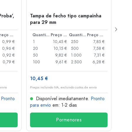
Proba',
Tampa de fecho tipo campainha
Garra
para 29 mm
Juice
boca
Preço por peça
Quantidade
Preço por peça
Quantidade
Preço por peça
0,99 €
1
10,45 €
250
7,85 €
1
0,96 €
20
10,15 €
500
7,58 €
24
0,92 €
50
9,82 €
1.000
7,31 €
72
0,79 €
100
9,61 €
2.500
6,28 €
120
10,45 €
1,36 
envio
Preços incluindo IVA, excluindo custos de envio
Preços i
.
Pronto
Disponível imediatamente.
Pronto
Dis
para envio
em: 1-2 dias
para 
Pormenores