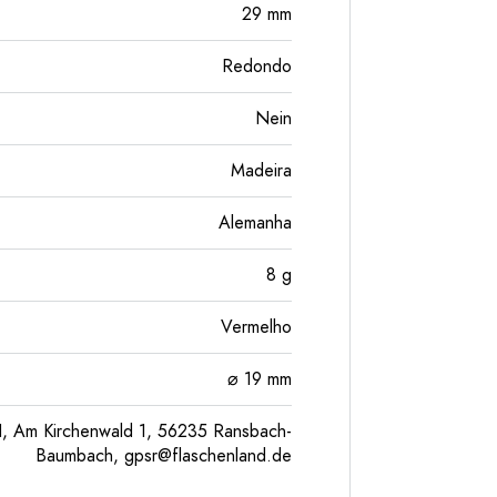
29
mm
Redondo
Nein
Madeira
Alemanha
8
g
Vermelho
⌀ 19 mm
, Am Kirchenwald 1, 56235 Ransbach-
Baumbach,
gpsr@flaschenland.de