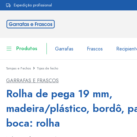
Expedição profissional
pesquisa
Saltar para a navegação principal
Produtos
Garrafas
Frascos
Recipien
Tampas e Fechos
Tipos de fecho
Garrafas
Ir para categoria Garraf
GARRAFAS E FRASCOS
Frascos
Garrafas por marca
Rolha de pega 19 mm,
Garrafas WECK
Recipiente de armazenamento
madeira/plástico, bordô, p
Louça de mesa
Garrafas por função
boca: rolha
Frascos conta-gotas
Embalagens cosméticas
Garrafas com tampa mecân