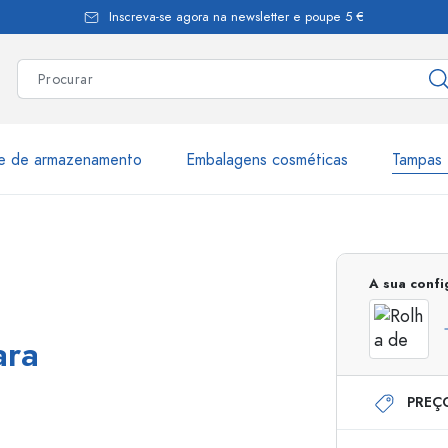
Inscreva-se agora na newsletter e poupe 5 €
te de armazenamento
Embalagens cosméticas
Tampas 
as
Mais de 2.500 produtos e 
A sua conf
Garrafas Estal
ara
PREÇ
Garrafas dispensadoras
Dispensadores Airles
ica
Frascos de pulverização
Frascos com roll-on