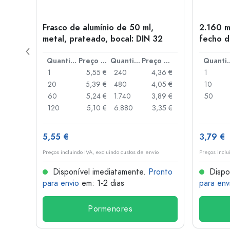
Frasco de alumínio de 50 ml,
2.160 m
a: PP
metal, prateado, bocal: DIN 32
fecho d
de alav
Preço por peça
Quantidade
Preço por peça
Quantidade
Preço por peça
Quant
,93 €
1
5,55 €
240
4,36 €
1
,88 €
20
5,39 €
480
4,05 €
10
,85 €
60
5,24 €
1.740
3,89 €
50
,74 €
120
5,10 €
6.880
3,35 €
5,55 €
3,79 €
o
Preços incluindo IVA, excluindo custos de envio
Preços inclu
onto
Disponível imediatamente.
Pronto
Dispo
para envio
em: 1-2 dias
para env
Pormenores