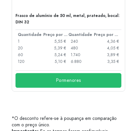
2)
Frasco de alumínio de 50 ml, metal, prateado, bocal:
DIN 32
 por peça
Quantidade
Preço por peça
Quantidade
Preço por peça
 €
1
5,55 €
240
4,36 €
 €
20
5,39 €
480
4,05 €
 €
60
5,24 €
1.740
3,89 €
 €
120
5,10 €
6.880
3,35 €
Pormenores
*O desconto refere-se à poupança em comparação
com o preço único.