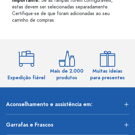
Importante:
Se as tampas forem configuráveis,
estas devem ser selecionadas separadamente.
Certifique-se de que foram adicionadas ao seu
carrinho de compras.
Mais de 2.000
Muitas ideias
Ma
Expedição fiável
produtos
para presentes
Aconselhamento e assistência em:
Garrafas e Frascos