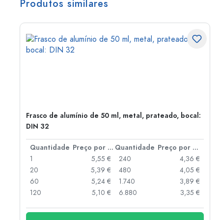
Produtos similares
Frasco de alumínio de 50 ml, metal, prateado, bocal:
DIN 32
 por peça
Quantidade
Preço por peça
Quantidade
Preço por peça
 €
1
5,55 €
240
4,36 €
 €
20
5,39 €
480
4,05 €
 €
60
5,24 €
1.740
3,89 €
 €
120
5,10 €
6.880
3,35 €