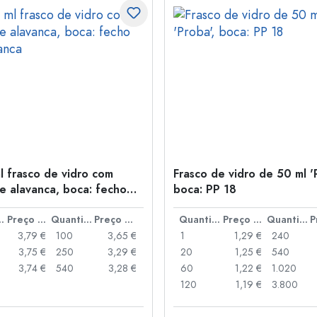
l frasco de vidro com
Frasco de vidro de 50 ml '
e alavanca, boca: fecho
boca: PP 18
anca
idade
Preço por peça
Quantidade
Preço por peça
Quantidade
Preço por peça
Quantidade
3,79 €
100
3,65 €
1
1,29 €
240
3,75 €
250
3,29 €
20
1,25 €
540
3,74 €
540
3,28 €
60
1,22 €
1.020
120
1,19 €
3.800