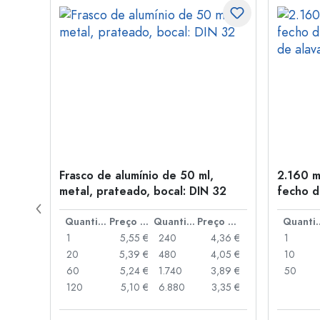
Frasco de alumínio de 50 ml,
2.160 m
a: PP
metal, prateado, bocal: DIN 32
fecho d
de alav
Preço por peça
Quantidade
Preço por peça
Quantidade
Preço por peça
Quant
,93 €
1
5,55 €
240
4,36 €
1
,88 €
20
5,39 €
480
4,05 €
10
,85 €
60
5,24 €
1.740
3,89 €
50
,74 €
120
5,10 €
6.880
3,35 €