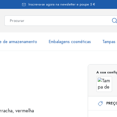
Inscreva-se agora na newsletter e poupe 5 €
te de armazenamento
Embalagens cosméticas
Tampas 
as
Mais de 2.500 produtos e 
A sua conf
Garrafas Estal
PREÇ
Garrafas dispensadoras
Dispensadores Airles
ica
Frascos de pulverização
Frascos com roll-on