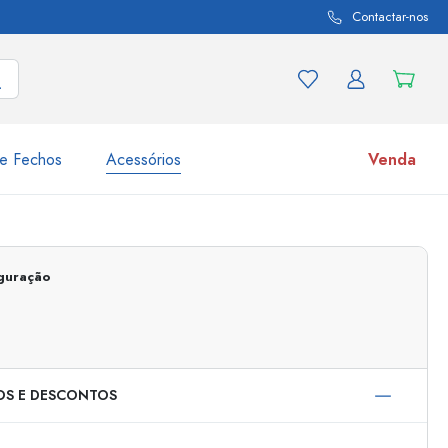
Contactar-nos
e Fechos
Acessórios
Venda
variações de produtos
Frascos
iguração
Descubra agora
Compre agora
OS E DESCONTOS
s