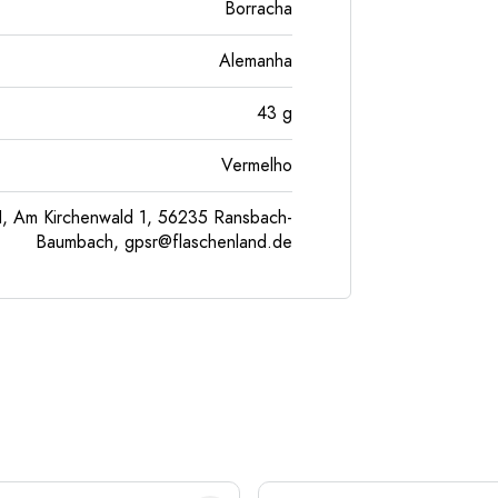
Borracha
Alemanha
43
g
Vermelho
, Am Kirchenwald 1, 56235 Ransbach-
Baumbach,
gpsr@flaschenland.de