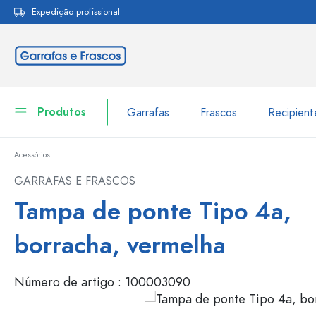
Expedição profissional
pesquisa
Saltar para a navegação principal
Produtos
Garrafas
Frascos
Recipien
Acessórios
Garrafas
Ir para categoria Garraf
GARRAFAS E FRASCOS
Frascos
Tampa de ponte Tipo 4a,
Garrafas por marca
Garrafas WECK
Recipiente de armazenamento
borracha, vermelha
Louça de mesa
Garrafas por função
Número de artigo :
100003090
Frascos conta-gotas
Embalagens cosméticas
Garrafas com tampa mecân