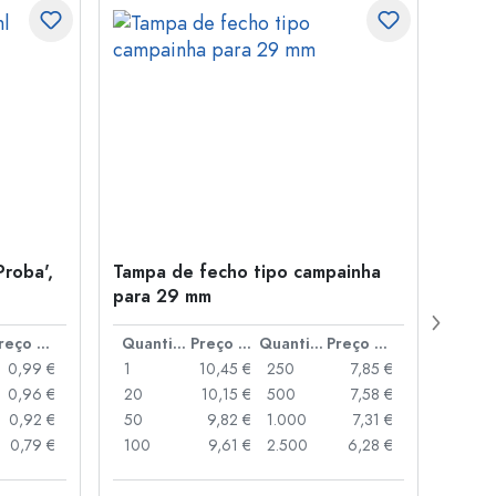
Proba',
Tampa de fecho tipo campainha
Garra
para 29 mm
Juice
boca
Preço por peça
Quantidade
Preço por peça
Quantidade
Preço por peça
0,99 €
1
10,45 €
250
7,85 €
1
0,96 €
20
10,15 €
500
7,58 €
24
0,92 €
50
9,82 €
1.000
7,31 €
72
0,79 €
100
9,61 €
2.500
6,28 €
120