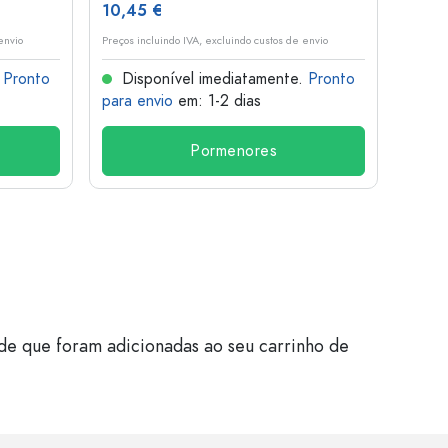
10,45 €
1,36 
envio
Preços incluindo IVA, excluindo custos de envio
Preços i
.
Pronto
Disponível imediatamente.
Pronto
Dis
para envio
em: 1-2 dias
para 
Pormenores
de que foram adicionadas ao seu carrinho de