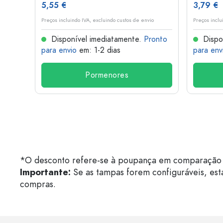
5,55 €
3,79 €
o
Preços incluindo IVA, excluindo custos de envio
Preços inclu
onto
Disponível imediatamente.
Pronto
Dispo
para envio
em: 1-2 dias
para env
Pormenores
*O desconto refere-se à poupança em comparação 
Importante:
Se as tampas forem configuráveis, est
compras.