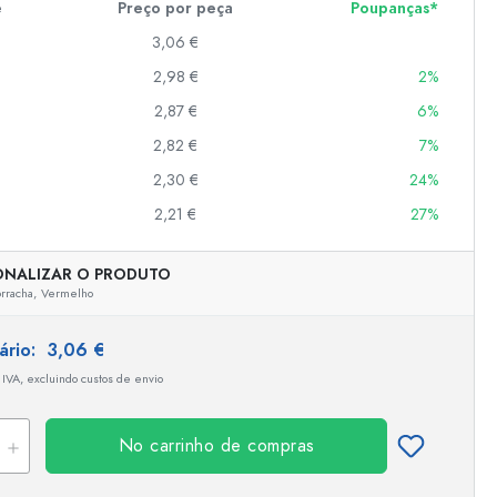
e
Preço por peça
Poupanças*
3,06 €
2,98 €
2%
er
as
2,87 €
6%
o
2,82 €
7%
2,30 €
24%
s
2,21 €
27%
ONALIZAR O PRODUTO
rracha,
Vermelho
tário:
3,06 €
 IVA, excluindo custos de envio
No carrinho de compras