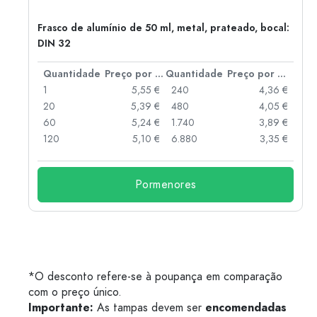
Frasco de alumínio de 50 ml, metal, prateado, bocal:
DIN 32
 por peça
Quantidade
Preço por peça
Quantidade
Preço por peça
 €
1
5,55 €
240
4,36 €
 €
20
5,39 €
480
4,05 €
 €
60
5,24 €
1.740
3,89 €
 €
120
5,10 €
6.880
3,35 €
Pormenores
*O desconto refere-se à poupança em comparação
com o preço único.
Importante:
As tampas devem ser
encomendadas