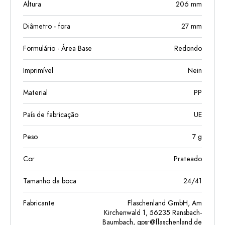
Altura
206
mm
Diâmetro - fora
27
mm
Formulário - Área Base
Redondo
Imprimível
Nein
Material
PP
País de fabricação
UE
Peso
7
g
Cor
Prateado
Tamanho da boca
24/41
Fabricante
Flaschenland GmbH, Am
Kirchenwald 1, 56235 Ransbach-
Baumbach,
gpsr@flaschenland.de