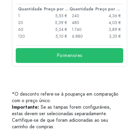
 por peça
Quantidade
Preço por peça
Quantidade
Preço por peça
 €
1
5,55 €
240
4,36 €
 €
20
5,39 €
480
4,05 €
 €
60
5,24 €
1.740
3,89 €
 €
120
5,10 €
6.880
3,35 €
Pormenores
*O desconto refere-se à poupança em comparação
com o preço único.
Importante:
Se as tampas forem configuráveis,
estas devem ser selecionadas separadamente.
Certifique-se de que foram adicionadas ao seu
carrinho de compras.