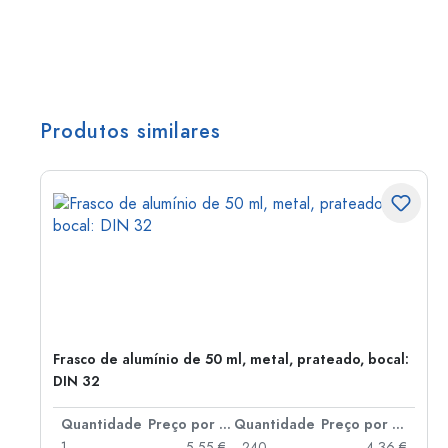
Produtos similares
Frasco de alumínio de 50 ml, metal, prateado, bocal:
DIN 32
 por peça
Quantidade
Preço por peça
Quantidade
Preço por peça
 €
1
5,55 €
240
4,36 €