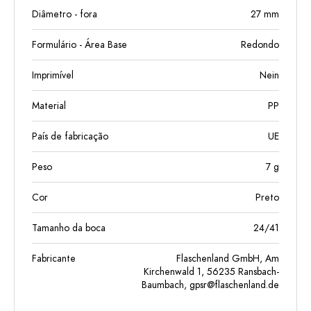
Diâmetro - fora
27
mm
Formulário - Área Base
Redondo
Imprimível
Nein
Material
PP
País de fabricação
UE
Peso
7
g
Cor
Preto
Tamanho da boca
24/41
Fabricante
Flaschenland GmbH, Am
Kirchenwald 1, 56235 Ransbach-
Baumbach,
gpsr@flaschenland.de