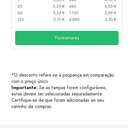
 €
20
5,39 €
480
4,05 €
 €
60
5,24 €
1.740
3,89 €
 €
120
5,10 €
6.880
3,35 €
Pormenores
*O desconto refere-se à poupança em comparação
com o preço único.
Importante:
Se as tampas forem configuráveis,
estas devem ser selecionadas separadamente.
Certifique-se de que foram adicionadas ao seu
carrinho de compras.