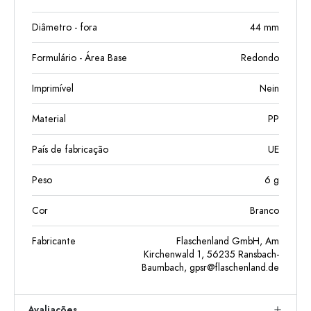
Diâmetro - fora
44
mm
Formulário - Área Base
Redondo
Imprimível
Nein
Material
PP
País de fabricação
UE
Peso
6
g
Cor
Branco
Fabricante
Flaschenland GmbH, Am
Kirchenwald 1, 56235 Ransbach-
Baumbach,
gpsr@flaschenland.de
Avaliações