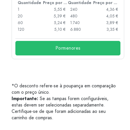
 por peça
Quantidade
Preço por peça
Quantidade
Preço por peça
 €
1
5,55 €
240
4,36 €
 €
20
5,39 €
480
4,05 €
 €
60
5,24 €
1.740
3,89 €
 €
120
5,10 €
6.880
3,35 €
Pormenores
*O desconto refere-se à poupança em comparação
com o preço único.
Importante:
Se as tampas forem configuráveis,
estas devem ser selecionadas separadamente.
Certifique-se de que foram adicionadas ao seu
carrinho de compras.