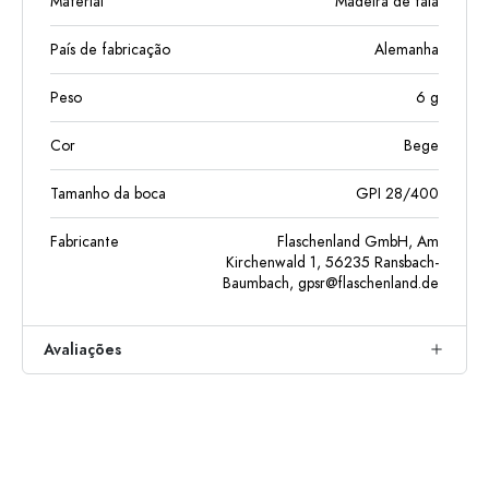
Material
Madeira de faia
País de fabricação
Alemanha
Peso
6
g
Cor
Bege
Tamanho da boca
GPI 28/400
Fabricante
Flaschenland GmbH, Am
Kirchenwald 1, 56235 Ransbach-
Baumbach,
gpsr@flaschenland.de
Avaliações