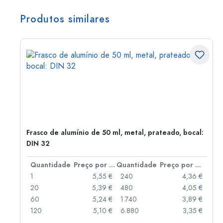
Produtos similares
Frasco de alumínio de 50 ml, metal, prateado, bocal:
DIN 32
 por peça
Quantidade
Preço por peça
Quantidade
Preço por peça
 €
1
5,55 €
240
4,36 €
 €
20
5,39 €
480
4,05 €
 €
60
5,24 €
1.740
3,89 €
 €
120
5,10 €
6.880
3,35 €