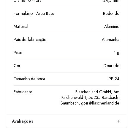
Diâmetro - fora
24,5
mm
Formulário - Área Base
Redondo
Material
Alumínio
País de fabricação
Alemanha
Peso
1
g
Cor
Dourado
Tamanho da boca
PP 24
Fabricante
Flaschenland GmbH, Am
Kirchenwald 1, 56235 Ransbach-
Baumbach,
gpsr@flaschenland.de
Avaliações