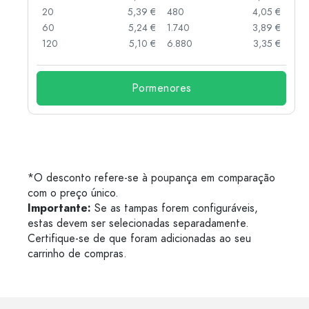
 €
20
5,39 €
480
4,05 €
 €
60
5,24 €
1.740
3,89 €
 €
120
5,10 €
6.880
3,35 €
Pormenores
*O desconto refere-se à poupança em comparação
com o preço único.
Importante:
Se as tampas forem configuráveis,
estas devem ser selecionadas separadamente.
Certifique-se de que foram adicionadas ao seu
carrinho de compras.