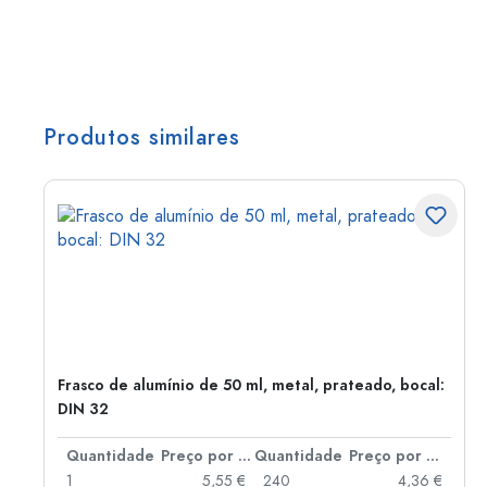
Produtos similares
Frasco de alumínio de 50 ml, metal, prateado, bocal:
DIN 32
 por peça
Quantidade
Preço por peça
Quantidade
Preço por peça
 €
1
5,55 €
240
4,36 €