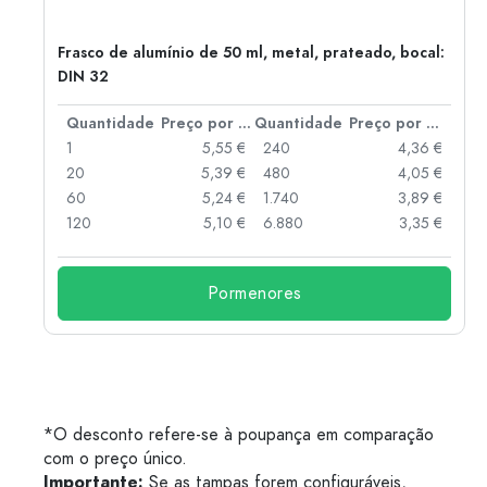
Frasco de alumínio de 50 ml, metal, prateado, bocal:
DIN 32
 por peça
Quantidade
Preço por peça
Quantidade
Preço por peça
 €
1
5,55 €
240
4,36 €
 €
20
5,39 €
480
4,05 €
 €
60
5,24 €
1.740
3,89 €
 €
120
5,10 €
6.880
3,35 €
Pormenores
*O desconto refere-se à poupança em comparação
com o preço único.
Importante:
Se as tampas forem configuráveis,