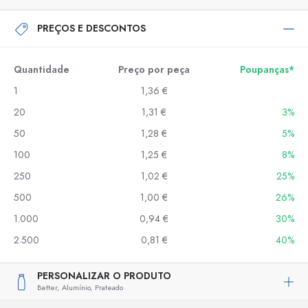
PREÇOS E DESCONTOS
Quantidade
Preço por peça
Poupanças*
1
1,36 €
20
1,31 €
3%
50
1,28 €
5%
100
1,25 €
8%
250
1,02 €
25%
500
1,00 €
26%
1.000
0,94 €
30%
2.500
0,81 €
40%
PERSONALIZAR O PRODUTO
Better,
Alumínio,
Prateado