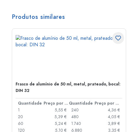
Produtos similares
Frasco de alumínio de 50 ml, metal, prateado, bocal:
DIN 32
 por peça
Quantidade
Preço por peça
Quantidade
Preço por peça
 €
1
5,55 €
240
4,36 €
 €
20
5,39 €
480
4,05 €
 €
60
5,24 €
1.740
3,89 €
 €
120
5,10 €
6.880
3,35 €