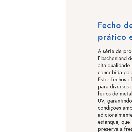
Fecho de
prático 
A série de pro
Flaschenland d
alta qualidade
concebida par
Estes fechos o
para diversos 
feitos de metal
UV, garantind
condições amb
adicionalment
estanque, que 
preserva a fr