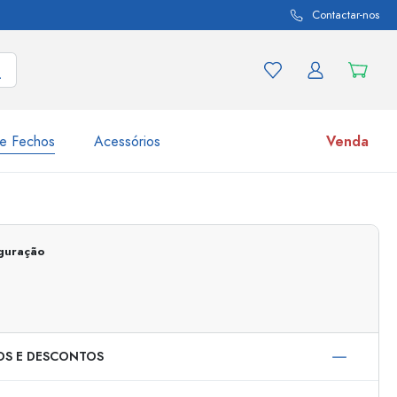
Contactar-nos
e Fechos
Acessórios
Venda
variações de produtos
Frascos
Descubra agora
iguração
Compre agora
OS E DESCONTOS
s