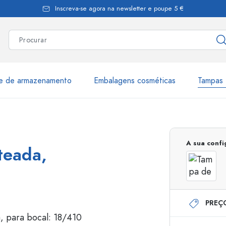
Inscreva-se agora na newsletter e poupe 5 €
te de armazenamento
Embalagens cosméticas
Tampas 
as
Mais de 2.500 produtos e 
A sua conf
teada,
Garrafas Estal
PREÇ
Garrafas dispensadoras
Dispensadores Airles
ica
Frascos de pulverização
Frascos com roll-on