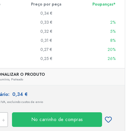
e
Preço por peça
Poupanças*
0,34 €
er
0,33 €
2%
as
0,32 €
5%
o
0,31 €
8%
0,27 €
20%
s
0,25 €
26%
ONALIZAR O PRODUTO
umínio,
Prateado
tário:
0,34 €
 IVA, excluindo custos de envio
No carrinho de compras