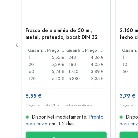
Frasco de alumínio de 50 ml,
2.160 m
a: PP
metal, prateado, bocal: DIN 32
fecho d
de alav
Preço por peça
Quantidade
Preço por peça
Quantidade
Preço por peça
Quant
,93 €
1
5,55 €
240
4,36 €
1
,88 €
20
5,39 €
480
4,05 €
10
,85 €
60
5,24 €
1.740
3,89 €
50
,74 €
120
5,10 €
6.880
3,35 €
5,55 €
3,79 €
o
Preços incluindo IVA, excluindo custos de envio
Preços inclu
onto
Disponível imediatamente.
Pronto
Dispo
para envio
em: 1-2 dias
para env