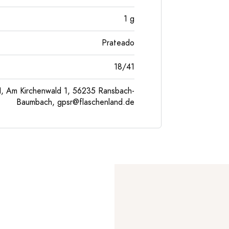
1
g
Prateado
18/41
, Am Kirchenwald 1, 56235 Ransbach-
Baumbach,
gpsr@flaschenland.de