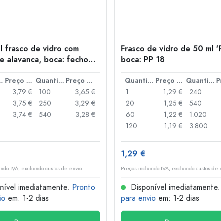
l frasco de vidro com
Frasco de vidro de 50 ml '
e alavanca, boca: fecho
boca: PP 18
anca
idade
Preço por peça
Quantidade
Preço por peça
Quantidade
Preço por peça
Quantidade
3,79 €
100
3,65 €
1
1,29 €
240
3,75 €
250
3,29 €
20
1,25 €
540
3,74 €
540
3,28 €
60
1,22 €
1.020
120
1,19 €
3.800
1,29 €
indo IVA, excluindo custos de envio
Preços incluindo IVA, excluindo custos de 
nível imediatamente.
Pronto
Disponível imediatamente
io
em: 1-2 dias
para envio
em: 1-2 dias