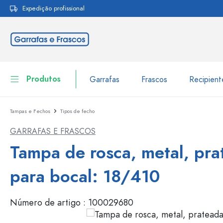
Expedição profissional
pesquisa
Saltar para a navegação principal
Produtos
Garrafas
Frascos
Recipien
Tampas e Fechos
Tipos de fecho
Garrafas
Ir para categoria Garraf
GARRAFAS E FRASCOS
Frascos
Garrafas por marca
Tampa de rosca, metal, pra
Garrafas WECK
Recipiente de armazenamento
para bocal: 18/410
Louça de mesa
Garrafas por função
Número de artigo :
100029680
Frascos conta-gotas
Embalagens cosméticas
Garrafas com tampa mecân