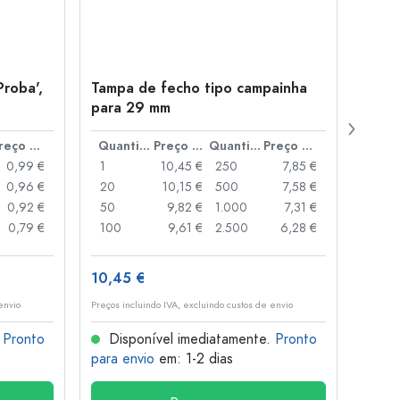
Proba',
Tampa de fecho tipo campainha
Garra
para 29 mm
Juice
boca
Preço por peça
Quantidade
Preço por peça
Quantidade
Preço por peça
0,99 €
1
10,45 €
250
7,85 €
1
0,96 €
20
10,15 €
500
7,58 €
24
0,92 €
50
9,82 €
1.000
7,31 €
72
0,79 €
100
9,61 €
2.500
6,28 €
120
10,45 €
1,36 
envio
Preços incluindo IVA, excluindo custos de envio
Preços i
.
Pronto
Disponível imediatamente.
Pronto
Dis
para envio
em: 1-2 dias
para 