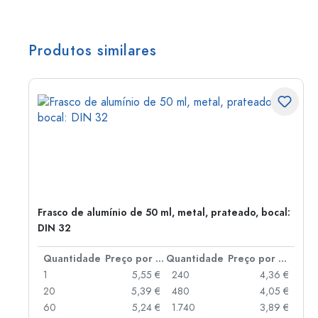
Produtos similares
Frasco de alumínio de 50 ml, metal, prateado, bocal:
DIN 32
 por peça
Quantidade
Preço por peça
Quantidade
Preço por peça
 €
1
5,55 €
240
4,36 €
 €
20
5,39 €
480
4,05 €
 €
60
5,24 €
1.740
3,89 €