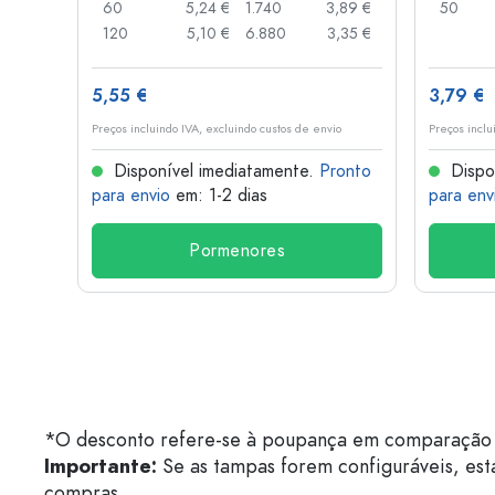
,04 €
60
5,24 €
1.740
3,89 €
50
,03 €
120
5,10 €
6.880
3,35 €
5,55 €
3,79 €
o
Preços incluindo IVA, excluindo custos de envio
Preços inclu
onto
Disponível imediatamente.
Pronto
Dispo
para envio
em: 1-2 dias
para env
Pormenores
*O desconto refere-se à poupança em comparação 
Importante:
Se as tampas forem configuráveis, est
compras.