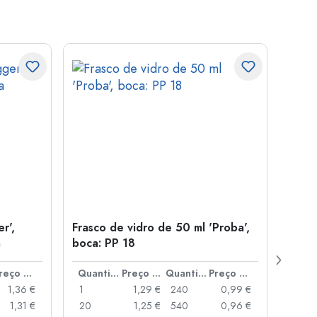
r',
Frasco de vidro de 50 ml 'Proba',
Tamp
a
boca: PP 18
para
Preço por peça
Quantidade
Preço por peça
Quantidade
Preço por peça
1,36 €
1
1,29 €
240
0,99 €
1
1,31 €
20
1,25 €
540
0,96 €
20