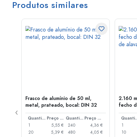
Produtos similares
tal,
Frasco de alumínio de 50 ml,
2.160 m
metal, prateado, bocal: DIN 32
fecho d
de alav
Preço por peça
Quantidade
Preço por peça
Quantidade
Preço por peça
Quant
,06 €
1
5,55 €
240
4,36 €
1
,05 €
20
5,39 €
480
4,05 €
10