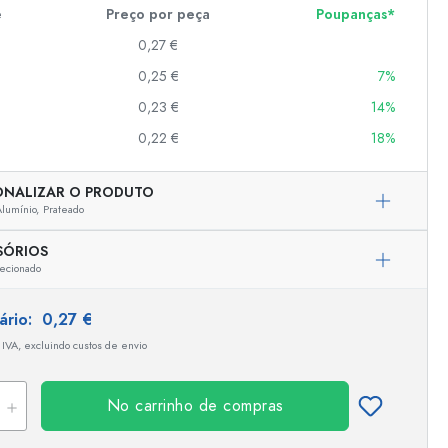
e
Preço por peça
Poupanças*
0,27 €
er
0,25 €
7%
as
0,23 €
14%
o
0,22 €
18%
s
ONALIZAR O PRODUTO
lumínio,
Prateado
SÓRIOS
ecionado
tário:
0,27 €
 IVA, excluindo custos de envio
No carrinho de compras