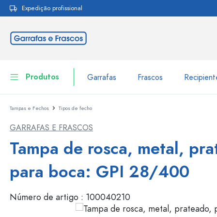
Expedição profissional
pesquisa
Saltar para a navegação principal
Produtos
Garrafas
Frascos
Recipien
Tampas e Fechos
Tipos de fecho
Garrafas
Ir para categoria Garraf
GARRAFAS E FRASCOS
Frascos
Garrafas por marca
Tampa de rosca, metal, pra
Garrafas WECK
Recipiente de armazenamento
para boca: GPI 28/400
Louça de mesa
Garrafas por função
Número de artigo :
100040210
Frascos conta-gotas
Embalagens cosméticas
Garrafas com tampa mecân