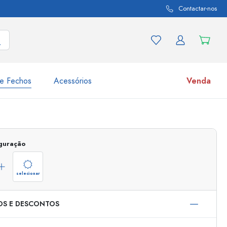
Contactar-nos
e Fechos
Acessórios
Venda
variações de produtos
Frascos
Descubra agora
iguração
Compre agora
selecionar
OS E DESCONTOS
s