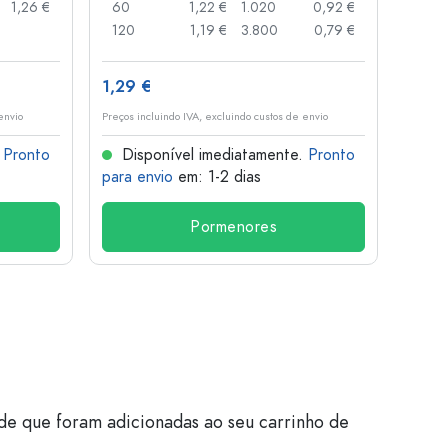
1,26 €
60
1,22 €
1.020
0,92 €
50
120
1,19 €
3.800
0,79 €
100
1,29 €
10,4
envio
Preços incluindo IVA, excluindo custos de envio
Preços i
.
Pronto
Disponível imediatamente.
Pronto
Dis
para envio
em: 1-2 dias
para 
Pormenores
de que foram adicionadas ao seu carrinho de