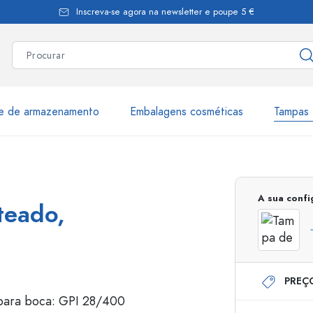
Inscreva-se agora na newsletter e poupe 5 €
te de armazenamento
Embalagens cosméticas
Tampas 
as
Mais de 2.500 produtos e 
A sua conf
teado,
Garrafas Estal
PREÇ
Garrafas dispensadoras
Dispensadores Airles
ica
Frascos de pulverização
Frascos com roll-on