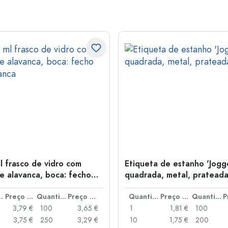
l frasco de vidro com
Etiqueta de estanho 'Jogge
e alavanca, boca: fecho
quadrada, metal, pratead
anca
idade
Preço por peça
Quantidade
Preço por peça
Quantidade
Preço por peça
Quantidade
3,79 €
100
3,65 €
1
1,81 €
100
3,75 €
250
3,29 €
10
1,75 €
200